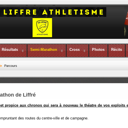
Résultats
Semi-Marathon
Cross
Photos
Récits
Parcours
thon de Liffré
 et propice aux chronos qui sera à nouveau le théatre de vos exploits 
 empruntant des routes du centre-ville et de campagne.