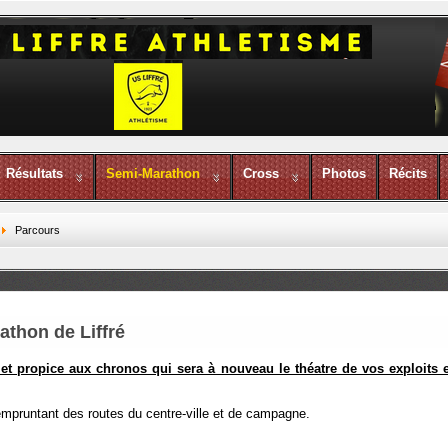
Résultats
Semi-Marathon
Cross
Photos
Récits
Parcours
thon de Liffré
 et propice aux chronos qui sera à nouveau le théatre de vos exploits 
 empruntant des routes du centre-ville et de campagne.