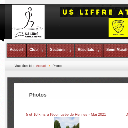
Accueil
Club
Sections
Résultats
Semi-Marat
Vous êtes ici :
Accueil
Photos
Photos
5 et 10 kms à l'écomusée de Rennes - Mai 2021
D