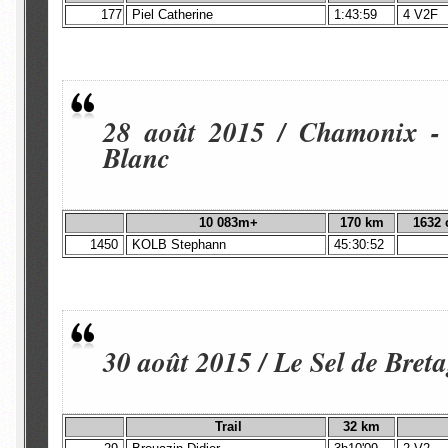
177
Piel Catherine
1:43:59
4 V2F
28 août 2015 / Chamonix - 
Blanc
10 083m+
170 km
1632 c
1450
KOLB Stephann
45:30:52
30 août 2015 / Le Sel de Bretag
Trail
32 km