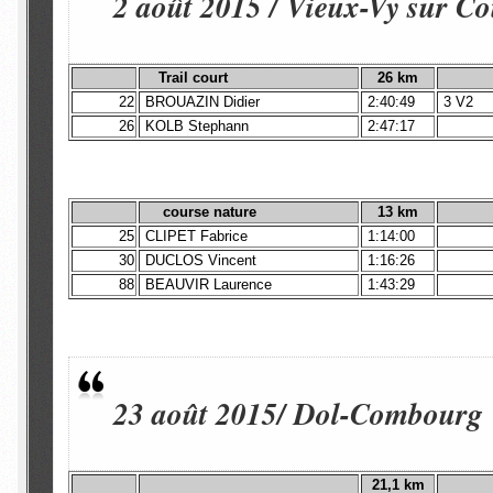
2 août 2015 / Vieux-Vy sur C
Trail court
26 km
22
BROUAZIN Didier
2:40:49
3 V2
26
KOLB Stephann
2:47:17
course nature
13 km
25
CLIPET Fabrice
1:14:00
30
DUCLOS Vincent
1:16:26
88
BEAUVIR Laurence
1:43:29
23 août 2015/ Dol-Combourg
21,1 km