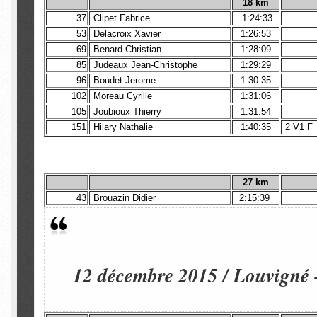
18 km
37
Clipet Fabrice
1:24:33
53
Delacroix Xavier
1:26:53
69
Benard Christian
1:28:09
85
Judeaux Jean-Christophe
1:29:29
96
Boudet Jerome
1:30:35
102
Moreau Cyrille
1:31:06
105
Joubioux Thierry
1:31:54
151
Hilary Nathalie
1:40:35
2 V1 F
27 km
43
Brouazin Didier
2:15:39
12 décembre 2015 / Louvigné 