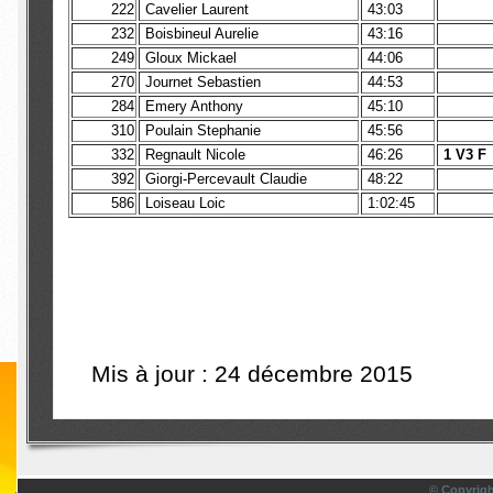
222
Cavelier Laurent
43:03
232
Boisbineul Aurelie
43:16
249
Gloux Mickael
44:06
270
Journet Sebastien
44:53
284
Emery Anthony
45:10
310
Poulain Stephanie
45:56
332
Regnault Nicole
46:26
1 V3 F
392
Giorgi-Percevault Claudie
48:22
586
Loiseau Loic
1:02:45
Mis à jour : 24 décembre 2015
© Copyrigh