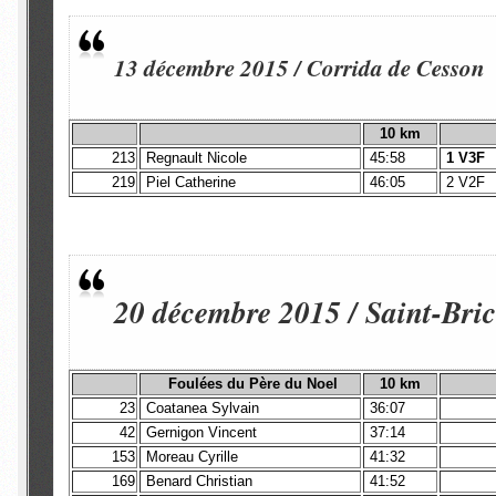
13 décembre 2015 / Corrida de Cesson
10 km
213
Regnault Nicole
45:58
1 V3F
219
Piel Catherine
46:05
2 V2F
20 décembre 2015 / Saint-Bric
Foulées du Père du Noel
10 km
23
Coatanea Sylvain
36:07
42
Gernigon Vincent
37:14
153
Moreau Cyrille
41:32
169
Benard Christian
41:52