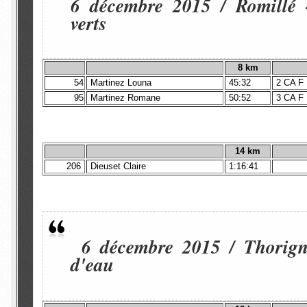
6 décembre 2015 / Romillé 
verts
8
km
54
Martinez Louna
45:32
2 CA F
95
Martinez Romane
50:52
3 CA F
14 km
206
Dieuset Claire
1:16:41
6 décembre 2015 / Thorigné
d'eau