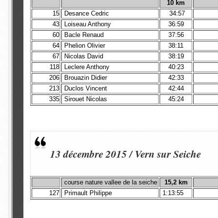
10 km
15
Desance Cedric
34:57
43
Loiseau Anthony
36:59
60
Bacle Renaud
37:56
64
Phelion Olivier
38:11
67
Nicolas David
38:19
118
Leclere Anthony
40:23
206
Brouazin Didier
42:33
213
Duclos Vincent
42:44
335
Sirouet Nicolas
45:24
13 décembre 2015 / Vern sur Seiche
course nature vallee de la seiche
15,2 km
127
Primault Philippe
1:13:55