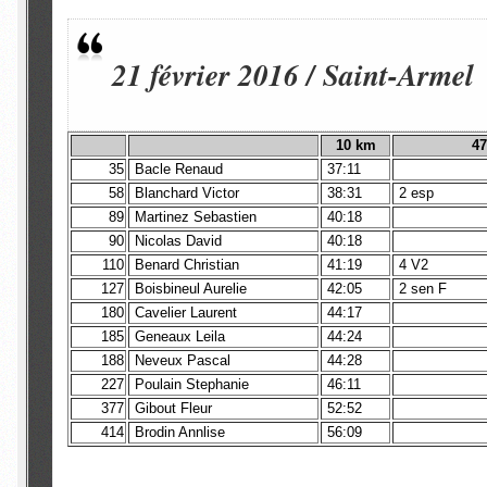
21 février 2016 / Saint-Armel
10 km
47
35
Bacle Renaud
37:11
58
Blanchard Victor
38:31
2 esp
89
Martinez Sebastien
40:18
90
Nicolas David
40:18
110
Benard Christian
41:19
4 V2
127
Boisbineul Aurelie
42:05
2 sen F
180
Cavelier Laurent
44:17
185
Geneaux Leila
44:24
188
Neveux Pascal
44:28
227
Poulain Stephanie
46:11
377
Gibout Fleur
52:52
414
Brodin Annlise
56:09