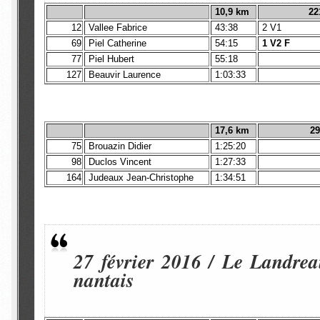
10,9 km
22
12
Vallee Fabrice
43:38
2 V1
69
Piel Catherine
54:15
1 V2 F
77
Piel Hubert
55:18
127
Beauvir Laurence
1:03:33
17,6 km
29
75
Brouazin Didier
1:25:20
98
Duclos Vincent
1:27:33
164
Judeaux Jean-Christophe
1:34:51
27 février 2016 / Le Landrea
nantais