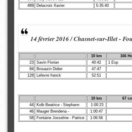
489
Delacroix Xavier
5:35:40
14 février 2016 / Chasnet-sur-Illet - Fo
10 km
166 
23
Savin Florian
40:42
1 Esp
84
Brouazin Didier
47:47
128
Lefevre franck
52:51
10 km
67 c
44
Kolb Beatrice - Stephann
1:00:23
46
Mauger Brendena -
1:00:47
58
Fontaine Josseline - Patrice
1:06:56