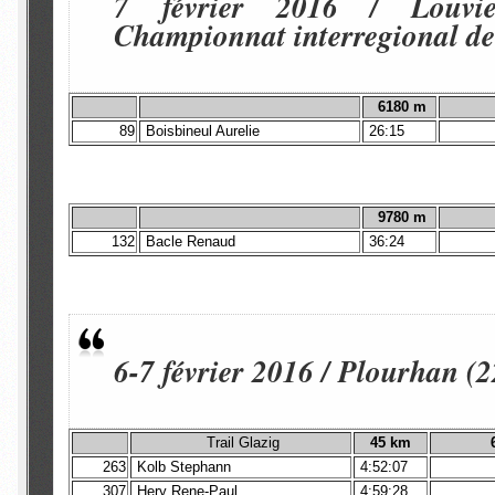
7 février 2016 / Louvi
Championnat interregional 
6180 m
89
Boisbineul Aurelie
26:15
9780 m
132
Bacle Renaud
36:24
6-7 février 2016 / Plourhan (2
Trail Glazig
45 km
263
Kolb Stephann
4:52:07
307
Hery Rene-Paul
4:59:28