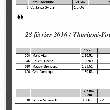
trail nocturne
21 km
95
9
Coatanea Sylvain
1:37:02
28 février 2016 / Thorigné-Fo
15 km
380
Mahe Alain
1:16:51
546
Souchu Rachel
1:26:00
610
Mauger Brendena
1:29:51
626
Gras Veronique
1:30:53
7,5 km
Fem
18
Giorgi-Percevault
36:06
5 V1 F