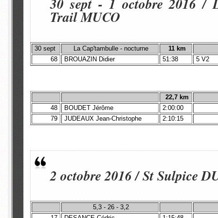
30 sept - 1 octobre 2016 / 
Trail MUCO
30 sept
La Cap'tambulle - nocturne
11 km
68
BROUAZIN Didier
51:38
5 V2
22,7 km
48
BOUDET Jérôme
2:00:00
79
JUDEAUX Jean-Christophe
2:10:15
2 octobre 2016 / St Sulpic
5,3 - 26 - 3,2
17
DESANCE Cédric
1:15:48