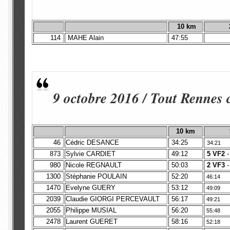
10 km
114
MAHE Alain
47:55
9 octobre 2016 / Tout Rennes
10 km
46
Cédric DESANCE
34:25
34:21
873
Sylvie CARDIET
49:12
5 VF2
980
Nicole REGNAULT
50:03
2 VF3
1300
Stéphanie POULAIN
52:20
46:14
1470
Evelyne GUERY
53:12
49:09
2039
Claudie GIORGI PERCEVAULT
56:17
49:21
2055
Philippe MUSIAL
56:20
55:48
2478
Laurent GUERET
58:16
52:18