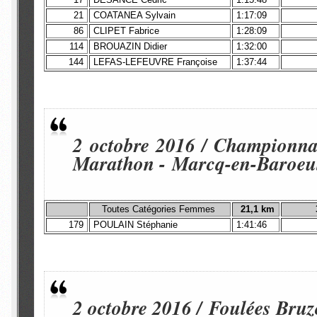
21
COATANEA Sylvain
1:17:09
86
CLIPET Fabrice
1:28:09
114
BROUAZIN Didier
1:32:00
144
LEFAS-LEFEUVRE Françoise
1:37:44
2 octobre 2016 / Championna
Marathon - Marcq-en-Baroeul
Toutes Catégories Femmes
21,1 km
179
POULAIN Stéphanie
1:41:46
2 octobre 2016 / Foulées Bruz