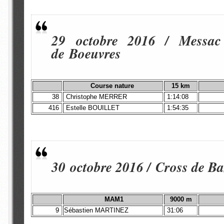
29 octobre 2016 / Messac 
de Boeuvres
Course nature
15 km
38
Christophe MERRER
1:14:08
416
Estelle BOUILLET
1:54:35
30 octobre 2016 / Cross de B
MAM1
9000 m
9
Sébastien MARTINEZ
31:06