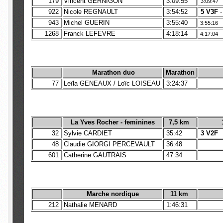
179
Vincent GERNIGON
3:09:55
3:09:47
922
Nicole REGNAULT
3:54:52
5 V3F
943
Michel GUERIN
3:55:40
3:55:16
1268
Franck LEFEVRE
4:18:14
4:17:04
Marathon duo
Marathon
77
Leïla GENEAUX / Loïc LOISEAU
3:24:37
La Yves Rocher - feminines
7,5 km
32
Sylvie CARDIET
35:42
3 V2F
48
Claudie GIORGI PERCEVAULT
36:48
601
Catherine GAUTRAIS
47:34
Marche nordique
11 km
212
Nathalie MENARD
1:46:31