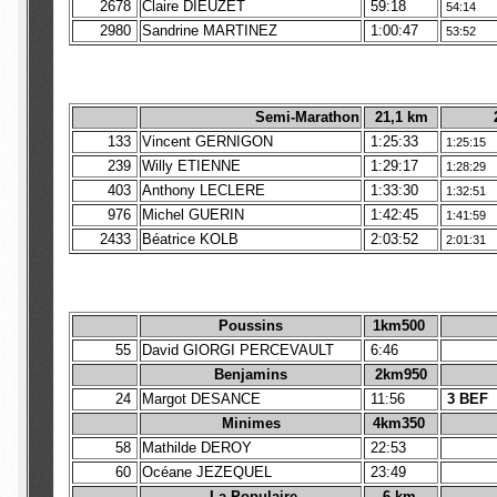
2678
Claire DIEUZET
59:18
54:14
2980
Sandrine MARTINEZ
1:00:47
53:52
Semi-Marathon
21,1 km
133
Vincent GERNIGON
1:25:33
1:25:15
239
Willy ETIENNE
1:29:17
1:28:29
403
Anthony LECLERE
1:33:30
1:32:51
976
Michel GUERIN
1:42:45
1:41:59
2433
Béatrice KOLB
2:03:52
2:01:31
Poussins
1km500
55
David GIORGI PERCEVAULT
6:46
Benjamins
2km950
24
Margot DESANCE
11:56
3 BEF
Minimes
4km350
58
Mathilde DEROY
22:53
60
Océane JEZEQUEL
23:49
La Populaire
6 km