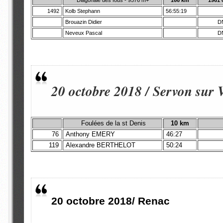
Diagonale des fous - 9576 m+
166 km
1961 c
1492
Kolb Stephann
56:55:19
Brouazin Didier
D
Neveux Pascal
D
20 octobre 2018 / Servon sur 
Foulées de la st Denis
10 km
76
Anthony EMERY
46:27
119
Alexandre BERTHELOT
50:24
20 octobre 2018/ Renac