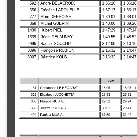
592
André DELACROIX
1:36:10
1:36:10
656
Frédéric LAROUELLE
1:37:17
1:36:17
777
Marc DEBROISE
1:39:01
1:38:01
868
Michel GUERIN
1:40:06
1:39:20
1430
Hubert PIEL
1:47:29
1:47:14
1639
Régis DELAUNAY
1:49:55
1:48:52
2995
Rachel SOUCHU
2:12:09
2:10:10
3096
Françoise RUBION
2:16:32
2:14:47
3097
Béatrice KOLB
2:16:32
2:14:47
5 km
31
Christophe LE HEGARAT
18:05
18:05 -
1
316
Elisabeth LUCCHETTA
28:53
28:31
360
Philippe MUSIAL
29:32
29:24
388
Juliette PORTAIS
30:02
29:41
494
Patricia MUSIAL
31:50
31:42