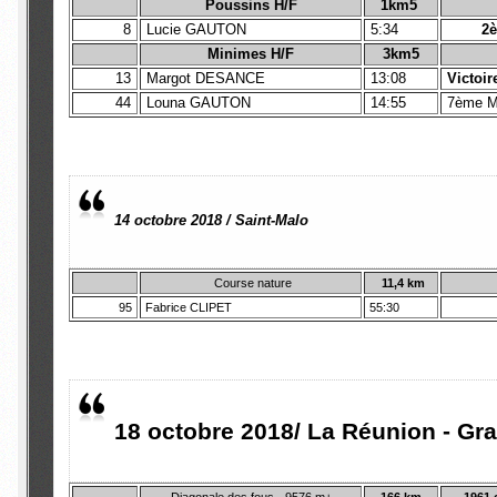
Poussins H/F
1km5
8
Lucie GAUTON
5:34
2
Minimes H/F
3km5
13
Margot DESANCE
13:08
Victoir
44
Louna GAUTON
14:55
7ème M
14 octobre 2018 / Saint-Malo
Course nature
11,4 km
95
Fabrice CLIPET
55:30
18 octobre 2018/ La Réunion - Gr