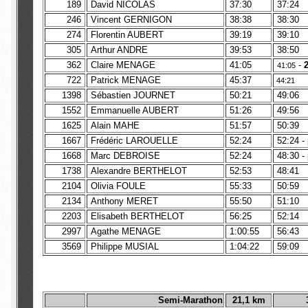
189
David NICOLAS
37:30
37:24
246
Vincent GERNIGON
38:38
38:30
274
Florentin AUBERT
39:19
39:10
305
Arthur ANDRE
39:53
38:50
362
Claire MENAGE
41:05
-
41:05
722
Patrick MENAGE
45:37
44:21
1398
Sébastien JOURNET
50:21
49:06
1552
Emmanuelle AUBERT
51:26
49:56
1625
Alain MAHE
51:57
50:39
1667
Frédéric LAROUELLE
52:24
52:24 -
1668
Marc DEBROISE
52:24
48:30 -
1738
Alexandre BERTHELOT
52:53
48:41
2104
Olivia FOULE
55:33
50:59
2134
Anthony MERET
55:50
51:10
2203
Elisabeth BERTHELOT
56:25
52:14
2997
Agathe MENAGE
1:00:55
56:43
3569
Philippe MUSIAL
1:04:22
59:09
Semi-Marathon
21,1 km