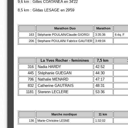
9,6 km : Gilles COATANEA en 34'22
8,5 km : Gildas LESAGE en 29'59
Marathon Duo
Marathon
163
Stéphanie POULAIN/Claudie GIORGI
3:35:36
6 éq. F
206
Stephane POULAIN/ Fabrice GAUTIER
3:49:04
La Yves Rocher - feminines
7,5 km
316
Nadia HARDY
42:52
445
Stéphanie GUEGAN
44:30
706
Nathalie MENARD
47:17
832
Catherine GAUTRAIS
48:31
1181
Sterenn LECLERE
53:36
Marche nordique
11 km
136
Marie-Christine LESNE
1:32:02