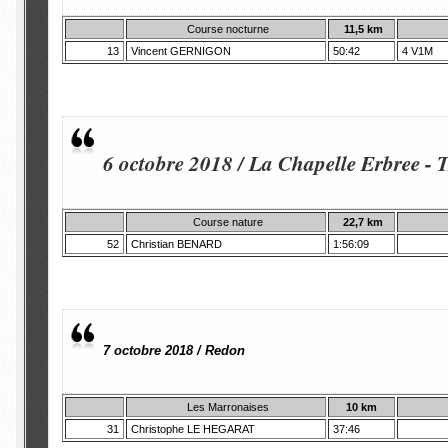
Course nocturne
11,5 km
13
Vincent GERNIGON
50:42
4 V1M
6 octobre 2018 / La Chapelle Erbree -
Course nature
22,7 km
52
Christian BENARD
1:56:09
7 octobre 2018 / Redon
Les Marronaises
10 km
31
Christophe LE HEGARAT
37:46