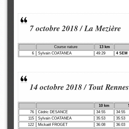
7 octobre 2018 / La Mezière
Course nature
13 km
6
Sylvain COATANEA
49:29
4 SEM
14 octobre 2018 / Tout Renne
10 km
76
Cédric DESANCE
34:55
34:55
115
Sylvain COATANEA
35:53
35:53
122
Mickaël FROGET
36:08
36:03