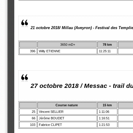
21 octobre 2018/ Millau (Aveyron) - Festival des Templi
3650 mD+
78 km
396
Willy ETIENNE
11:25:11
27 octobre 2018 / Messac - trail 
Course nature
15 km
25
Vincent SELLIER
1:11:06
66
Jérôme BOUDET
1:16:51
103
Fabrice CLIPET
1:21:53