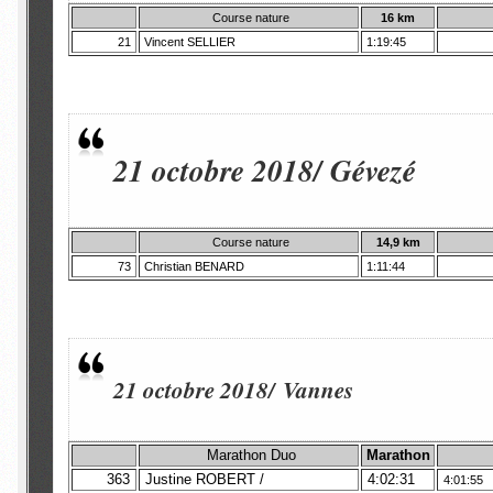
Course nature
16 km
21
Vincent SELLIER
1:19:45
21 octobre 2018/ Gévezé
Course nature
14,9 km
73
Christian BENARD
1:11:44
21 octobre 2018/ Vannes
Marathon Duo
Marathon
363
Justine ROBERT /
4:02:31
4:01:55