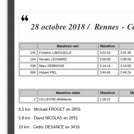
28 octobre 2018 / Rennes - 
Marathon vert
Marathon
145
Frédéric LAROUELLE
3:01:53
3:01:40
194
Nicolas LEONARD
3:09:08
3:08:55
238
Marc DEBROISE
3:14:14
3:14:00
696
Hubert PIEL
3:44:45
3:44:24
Marathon relais
Marathon
58
2
US LIFFRE Athlétisme
2:28:22
8,5 km : Mickaël FROGET en 28'55
5,8 km : David NICOLAS en 20'51
10 km : Cédric DESANCE en 34'16