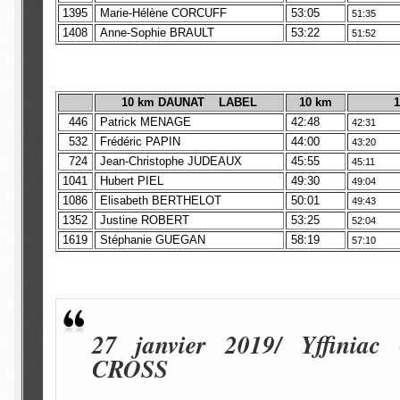
1395
Marie-Hélène CORCUFF
53:05
51:35
1408
Anne-Sophie BRAULT
53:22
51:52
10 km DAUNAT LABEL
10 km
1
446
Patrick MENAGE
42:48
42:31
532
Frédéric PAPIN
44:00
43:20
724
Jean-Christophe JUDEAUX
45:55
45:11
1041
Hubert PIEL
49:30
49:04
1086
Elisabeth BERTHELOT
50:01
49:43
1352
Justine ROBERT
53:25
52:04
1619
Stéphanie GUEGAN
58:19
57:10
27 janvier 2019/ Yffiniac
CROSS