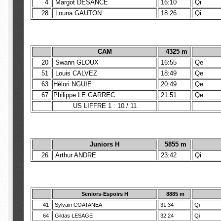
4
Margot DESANCE
16:10
Qi
28
Louna GAUTON
18:26
Qi
CAM
4325 m
20
Swann GLOUX
16:55
Qe
51
Louis CALVEZ
18:49
Qe
63
Hélori NGUIE
20:49
Qe
67
Philippe LE GARREC
21:51
Qe
US LIFFRE 1 : 10 / 11
Juniors H
5855 m
26
Arthur ANDRE
23:42
Qi
Seniors-Espoirs H
8885 m
41
Sylvain COATANEA
31:34
Qi
64
Gildas LESAGE
32:24
Qi