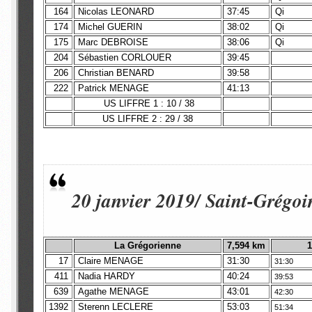
164
Nicolas LEONARD
37:45
Qi
174
Michel GUERIN
38:02
Qi
175
Marc DEBROISE
38:06
Qi
204
Sébastien CORLOUER
39:45
206
Christian BENARD
39:58
222
Patrick MENAGE
41:13
US LIFFRE 1 : 10 / 38
US LIFFRE 2 : 29 / 38
20 janvier 2019/ Saint-Grégoi
La Grégorienne
7,594 km
1
17
Claire MENAGE
31:30
31:30
411
Nadia HARDY
40:24
39:53
639
Agathe MENAGE
43:01
42:30
1392
Sterenn LECLERE
53:03
51:34