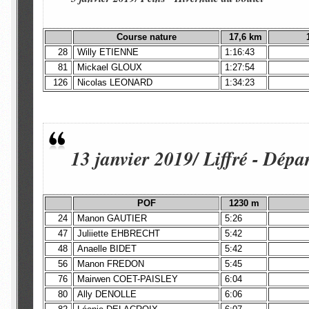
Course nature
17,6 km
28
Willy ETIENNE
1:16:43
81
Mickael GLOUX
1:27:54
126
Nicolas LEONARD
1:34:23
13 janvier 2019/ Liffré - Dé
POF
1230 m
24
Manon GAUTIER
5:26
47
Juliiette EHBRECHT
5:42
48
Anaelle BIDET
5:42
56
Manon FREDON
5:45
76
Mairwen COET-PAISLEY
6:04
80
Ally DENOLLE
6:06