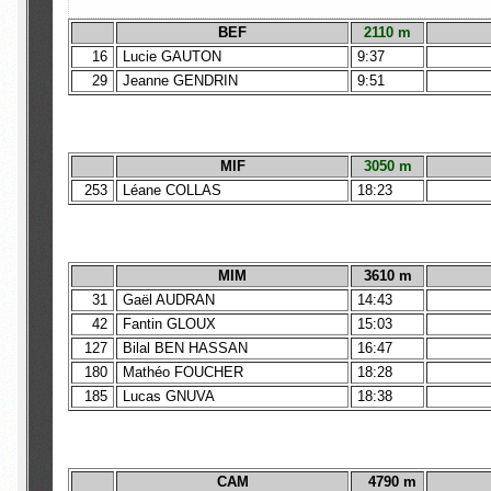
BEF
2110 m
16
Lucie GAUTON
9:37
29
Jeanne GENDRIN
9:51
MIF
3050 m
253
Léane COLLAS
18:23
MIM
3610 m
31
Gaël AUDRAN
14:43
42
Fantin GLOUX
15:03
127
Bilal BEN HASSAN
16:47
180
Mathéo FOUCHER
18:28
185
Lucas GNUVA
18:38
CAM
4790 m