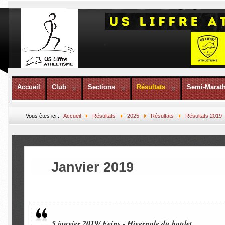
Accueil
Club
Sections
Résultats
Semi-Marat
Vous êtes ici :
Accueil
Résultats
2025
Résultats
Résultats 2019
Janvier 2019
5 janvier 2019/ Feins - Hivernale du boulet