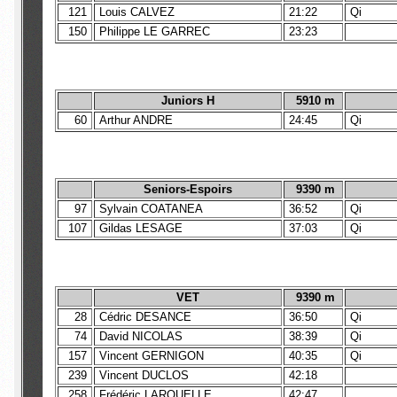
121
Louis CALVEZ
21:22
Qi
150
Philippe LE GARREC
23:23
Juniors H
5910 m
60
Arthur ANDRE
24:45
Qi
Seniors-Espoirs
9390 m
97
Sylvain COATANEA
36:52
Qi
107
Gildas LESAGE
37:03
Qi
VET
9390 m
28
Cédric DESANCE
36:50
Qi
74
David NICOLAS
38:39
Qi
157
Vincent GERNIGON
40:35
Qi
239
Vincent DUCLOS
42:18
258
Frédéric LAROUELLE
42:47