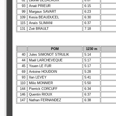
82
Léonie DELACROIX
6:07
93
Anaë PRIEUR
6:15
99
Margaux SAVART
6:23
109
Kesia BEAUDUCEL
6:30
115
Anaïs SLIMANI
6:37
131
Zoë BRAULT
7:18
POM
1230 m
40
Jules SIMONOT STRULIK
5:14
44
Maël LARCHEVEQUE
5:17
45
Youen LE FUR
5:17
69
Antoine HOUDOIN
5:28
93
Ilan LEVEY
5:41
110
Milio MONNIER
5:50
144
Pierrick CORCUFF
6:34
146
Quentin RIOUX
6:37
147
Nathan FERNANDEZ
6:38