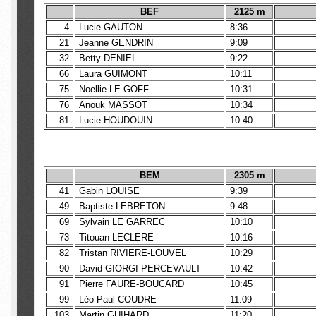
BEF
2125 m
4
Lucie GAUTON
8:36
21
Jeanne GENDRIN
9:09
32
Betty DENIEL
9:22
66
Laura GUIMONT
10:11
75
Noellie LE GOFF
10:31
76
Anouk MASSOT
10:34
81
Lucie HOUDOUIN
10:40
BEM
2305 m
41
Gabin LOUISE
9:39
49
Baptiste LEBRETON
9:48
69
Sylvain LE GARREC
10:10
73
Titouan LECLERE
10:16
82
Tristan RIVIERE-LOUVEL
10:29
90
David GIORGI PERCEVAULT
10:42
91
Pierre FAURE-BOUCARD
10:45
99
Léo-Paul COUDRE
11:09
103
Martin GUIHARD
11:20