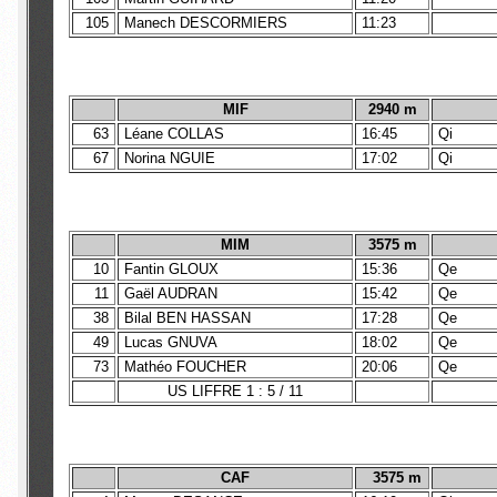
105
Manech DESCORMIERS
11:23
MIF
2940 m
63
Léane COLLAS
16:45
Qi
67
Norina NGUIE
17:02
Qi
MIM
3575 m
10
Fantin GLOUX
15:36
Qe
11
Gaël AUDRAN
15:42
Qe
38
Bilal BEN HASSAN
17:28
Qe
49
Lucas GNUVA
18:02
Qe
73
Mathéo FOUCHER
20:06
Qe
US LIFFRE 1 : 5 / 11
CAF
3575 m