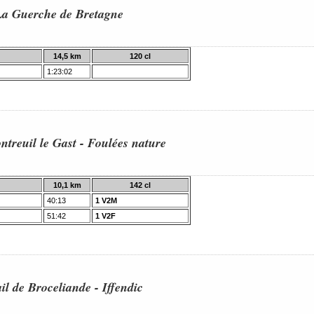
La Guerche de Bretagne
14,5 km
120 cl
1:23:02
treuil le Gast - Foulées nature
10,1 km
142 cl
40:13
1 V2M
51:42
1 V2F
il de Broceliande - Iffendic