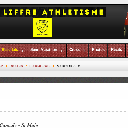
Résultats
Semi-Marathon
Cross
Photos
Récits
25
Résultats
Résultats 2019
Septembre 2019
Cancale - St Malo