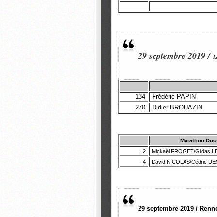
29 septembre 2019 /
L
134
Frédéric PAPIN
270
Didier BROUAZIN
Marathon Duo
2
Mickaël FROGET/Gildas 
4
David NICOLAS/Cédric D
29 septembre 2019 / Ren