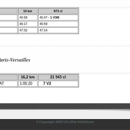
10 km
973 cl
45:58
45:47
-
1 V3M
46:17
45:59
47:32
47:14
aris-Versailles
16,2 km
21 543 cl
AT
1:05:20
7 V2
© Copyright 2025 US Liffré Athlétisme