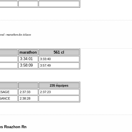
aval - marathon des écluses
marathon
561 cl
3:34:01
3:33:40
3:58:09
3:57:49
235 équipes
LESAGE
2:37:33
2:37:23
ESANCE
2:38:28
nes Roazhon Rn