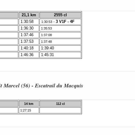
21,1 km
2555 cl
1:30:58
-
3 V1F - 4F
1:30:53
1:36:30
1:35:53
1:37:46
1:37:08
1:37:53
1:37:48
1:40:18
1:39:40
1:46:36
1:45:31
St Marcel (56)
- Escatrail du Macquis
14 km
112 cl
1:27:15