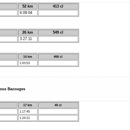
52 km
413 cl
6:09:04
26 km
549 cl
3:27:11
14 km
466 cl
1:03:53
sous Bazouges
17 km
40 cl
1:17:45
1:24:21