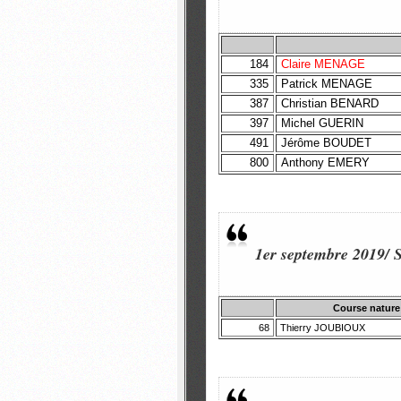
184
Claire MENAGE
335
Patrick MENAGE
387
Christian BENARD
397
Michel GUERIN
491
Jérôme BOUDET
800
Anthony EMERY
1er septembre 2019/ 
Course nature
68
Thierry JOUBIOUX