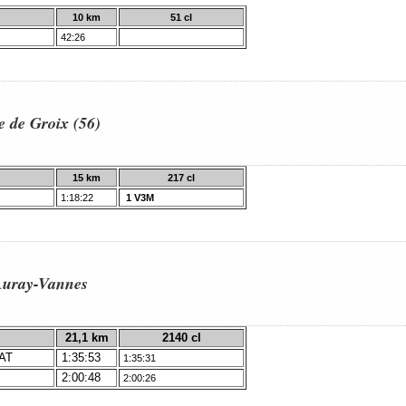
10 km
51 cl
42:26
e de Groix (56)
15 km
217 cl
1:18:22
1 V3M
Auray-Vannes
21,1 km
2140 cl
AT
1:35:53
1:35:31
2:00:48
2:00:26