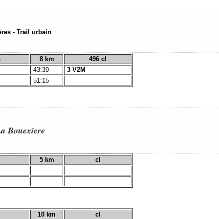
es - Trail urbain
e
8 km
496 cl
43:39
3 V2M
51:15
La Bouexiere
5 km
cl
10 km
cl