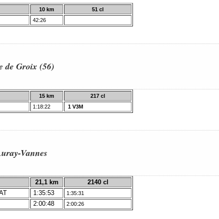
10 km
51 cl
42:26
e de Groix (56)
15 km
217 cl
1:18:22
1 V3M
Auray-Vannes
21,1 km
2140 cl
AT
1:35:53
1:35:31
2:00:48
2:00:26