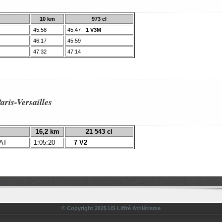
10 km
973 cl
45:58
45:47
-
1 V3M
46:17
45:59
47:32
47:14
aris-Versailles
16,2 km
21 543 cl
AT
1:05:20
7 V2
© Copyright 2025 US Liffré Athlétisme