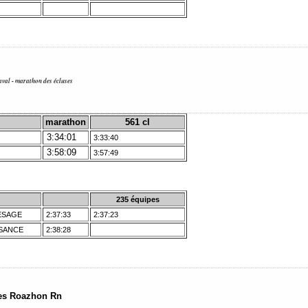
aval - marathon des écluses
marathon
561 cl
3:34:01
3:33:40
3:58:09
3:57:49
235 équipes
LESAGE
2:37:33
2:37:23
ESANCE
2:38:28
nes Roazhon Rn