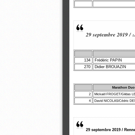
29 septembre 2019 /
L
134
Frédéric PAPIN
270
Didier BROUAZIN
Marathon Duo
2
Mickaël FROGET/Gildas 
4
David NICOLAS/Cédric D
29 septembre 2019 / Ren