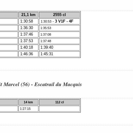
21,1 km
2555 cl
1:30:58
-
3 V1F - 4F
1:30:53
1:36:30
1:35:53
1:37:46
1:37:08
1:37:53
1:37:48
1:40:18
1:39:40
1:46:36
1:45:31
St Marcel (56)
- Escatrail du Macquis
14 km
112 cl
1:27:15