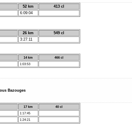
52 km
413 cl
6:09:04
26 km
549 cl
3:27:11
14 km
466 cl
1:03:53
sous Bazouges
17 km
40 cl
1:17:45
1:24:21