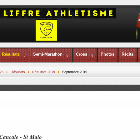
Résultats
Semi-Marathon
Cross
Photos
Récits
25
Résultats
Résultats 2019
Septembre 2019
Cancale - St Malo