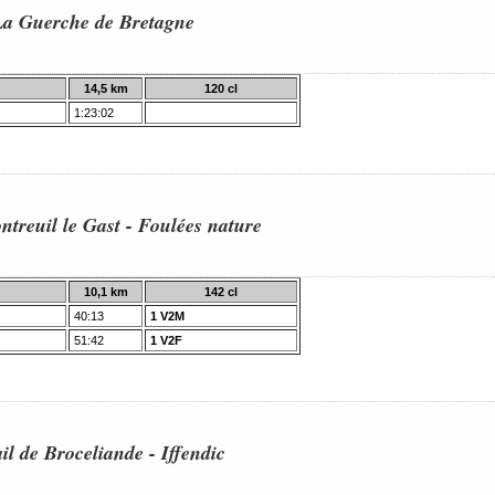
La Guerche de Bretagne
14,5 km
120 cl
1:23:02
treuil le Gast - Foulées nature
10,1 km
142 cl
40:13
1 V2M
51:42
1 V2F
il de Broceliande - Iffendic