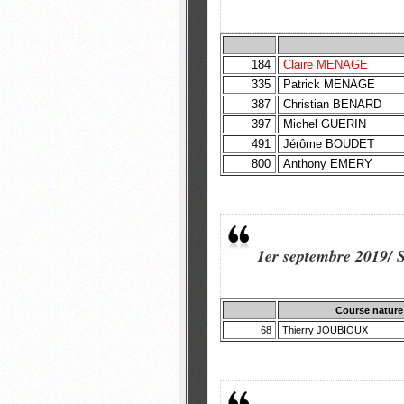
184
Claire MENAGE
335
Patrick MENAGE
387
Christian BENARD
397
Michel GUERIN
491
Jérôme BOUDET
800
Anthony EMERY
1er septembre 2019/ 
Course nature
68
Thierry JOUBIOUX