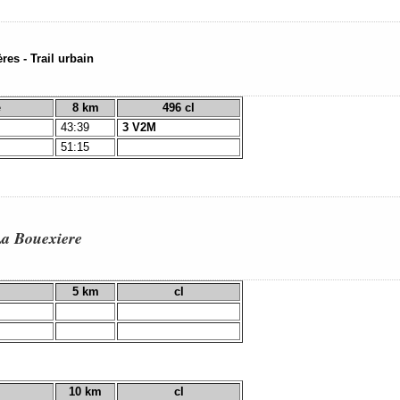
es - Trail urbain
e
8 km
496 cl
43:39
3 V2M
51:15
La Bouexiere
5 km
cl
10 km
cl