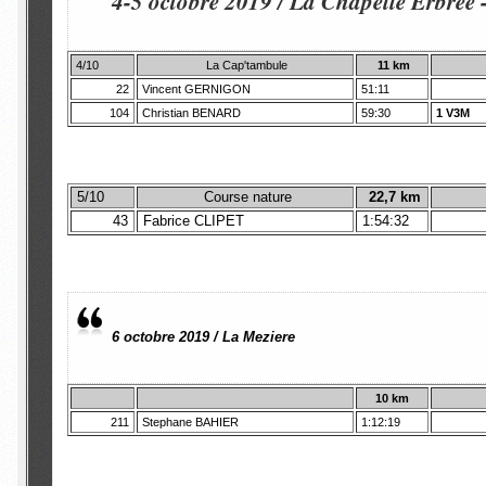
4-5 octobre 2019 / La Chapelle Erbree
4/10
La Cap'tambule
11 km
22
Vincent GERNIGON
51:11
104
Christian BENARD
59:30
1 V3M
5/10
Course nature
22,7 km
43
Fabrice CLIPET
1:54:32
6 octobre 2019 / La Meziere
10 km
211
Stephane BAHIER
1:12:19