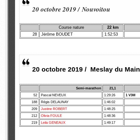
20 octobre 2019 / Nouvoitou
Course nature
22 km
28
Jérôme BOUDET
1:52:53
20 octobre 2019 / Meslay du Main
Semi-marathon
21,1
52
Pascal NEVEUX
1:29:26
1 V3M
188
Régis DELAUNAY
1:46:02
209
Justine ROBERT
1:48:25
212
Olivia FOULE
1:48:36
219
Leila GENEAUX
1:49:17