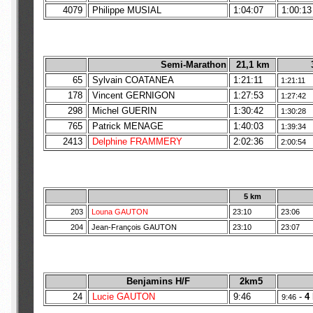
4079
Philippe MUSIAL
1:04:07
1:00:13
Semi-Marathon
21,1 km
65
Sylvain COATANEA
1:21:11
1:21:11
178
Vincent GERNIGON
1:27:53
1:27:42
298
Michel GUERIN
1:30:42
1:30:28
765
Patrick MENAGE
1:40:03
1:39:34
2413
Delphine FRAMMERY
2:02:36
2:00:54
5 km
203
Louna GAUTON
23:10
23:06
204
Jean-François GAUTON
23:10
23:07
Benjamins H/F
2km5
24
Lucie GAUTON
9:46
-
4
9:46