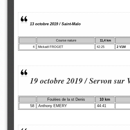
13 octobre 2019 / Saint-Malo
Course nature
11,4 km
4
Mickaël FROGET
42:25
2 V1M
19 octobre 2019 / Servon sur 
Foulées de la st Denis
10 km
58
Anthony EMERY
44:41