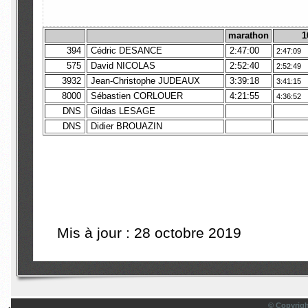
marathon
1
394
Cédric DESANCE
2:47:00
2:47:09
575
David NICOLAS
2:52:40
2:52:49
3932
Jean-Christophe JUDEAUX
3:39:18
3:41:15
8000
Sébastien CORLOUER
4:21:55
4:36:52
DNS
Gildas LESAGE
DNS
Didier BROUAZIN
Mis à jour : 28 octobre 2019
© Copyrigh