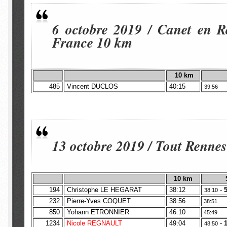
6 octobre 2019 / Canet en Ro
France 10 km
10 km
485
Vincent DUCLOS
40:15
39:56
13 octobre 2019 / Tout Renne
10 km
194
Christophe LE HEGARAT
38:12
-
38:10
232
Pierre-Yves COQUET
38:56
38:51
850
Yohann ETRONNIER
46:10
45:49
1234
Nicole REGNAULT
49:04
-
48:50