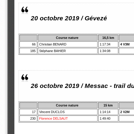
20 octobre 2019 / Gévezé
Course nature
16,5 km
66
Christian BENARD
1:17:34
4 V3M
185
Stéphane BAHIER
1:34:08
26 octobre 2019 / Messac - trail 
Course nature
15 km
17
Vincent DUCLOS
1:14:14
2 V2M
230
Florence DELSAUT
1:49:40