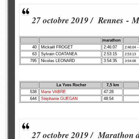
27 octobre 2019 / Rennes - M
marathon
40
Mickaël FROGET
2:46:07
2:46:04
63
Sylvain COATANEA
2:53:15
2:53:13
795
Nicolas LEONARD
3:54:35
3:54:08
La Yves Rocher
7,5 km
538
Marie VABRE
47:28
644
Stéphanie GUEGAN
48:54
27 octobre 2019 / Marathon d