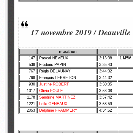
17 novembre 2019 / Deauville
marathon
147
Pascal NEVEUX
3:13:38
1 M5M
538
Frédéric PAPIN
3:35:43
767
Régis DELAUNAY
3:44:32
768
François LEBRETON
3:44:32
930
Justine ROBERT
3:50:35
1017
Olivia FOULE
3:53:08
1178
Sandrine MARTINEZ
3:57:42
1221
Leila GENEAUX
3:58:59
2053
Delphine FRAMMERY
4:34:52