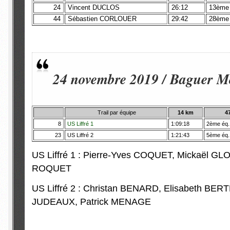
24
Vincent DUCLOS
26:12
13ème
44
Sébastien CORLOUER
29:42
28ème
24 novembre 2019 / Baguer 
Trail par équipe
14 km
4
8
US Liffré 1
1:09:18
2ème éq.
23
US Liffré 2
1:21:43
5ème éq.
US Liffré 1 : Pierre-Yves COQUET, Mickaël GL
ROQUET
US Liffré 2 : Christan BENARD, Elisabeth BER
JUDEAUX, Patrick MENAGE