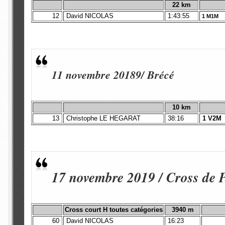
22
km
12
David NICOLAS
1:43:55
1 M1M
11 novembre 20189/ Brécé
10 km
13
Christophe LE HEGARAT
38:16
1 V2M
17 novembre 2019 / Cross de 
Cross court H toutes catégories
3940 m
60
David NICOLAS
16:23