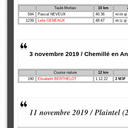
Taulé-Morlaix
10 km
594
Pascal NEVEUX
40:36
q
40:09
1239
Leila GENEAUX
48:47
qi
48:11
3 novembre 2019 / Chemillé en Anj
Course nature
12 km
190
Elisabeth BERTHELOT
1:12:22
2 M3F
11 novembre 2019 / Plaintel (2