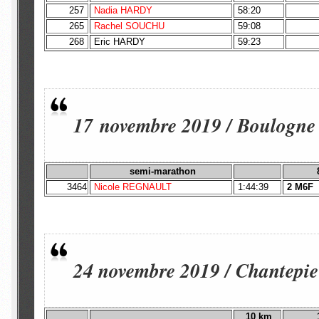
257
Nadia HARDY
58:20
265
Rachel SOUCHU
59:08
268
Eric HARDY
59:23
17 novembre 2019 / Boulogne 
semi-marathon
3464
Nicole REGNAULT
1:44:39
2 M6F
24 novembre 2019 / Chantepie
10
km