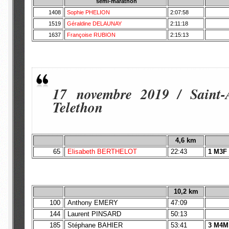
semi-marathon
1408
Sophie PHELION
2:07:58
1519
Géraldine DELAUNAY
2:11:18
1637
Françoise RUBION
2:15:13
17 novembre 2019 / Saint-
Telethon
4,6
km
65
Elisabeth BERTHELOT
22:43
1 M3F
10,2 km
100
Anthony EMERY
47:09
144
Laurent PINSARD
50:13
185
Stéphane BAHIER
53:41
3 M4M