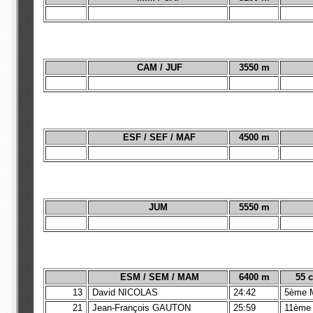
CAM / JUF
3550 m
ESF / SEF / MAF
4500 m
JUM
5550 m
ESM / SEM / MAM
6400 m
55 
13
David NICOLAS
24:42
5ème 
21
Jean-François GAUTON
25:59
11ème