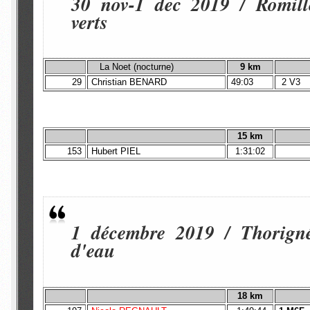
30 nov-1 dec 2019 / Romill
verts
La Noet (nocturne)
9 km
29
Christian BENARD
49:03
2 V3
15 km
153
Hubert PIEL
1:31:02
1 décembre 2019 / Thorigné
d'eau
18 km