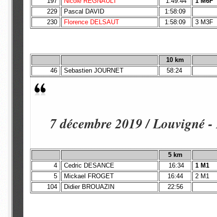
197
Nicole REGNAULT
1:49:44
1 M6F
229
Pascal DAVID
1:58:09
230
Florence DELSAUT
1:58:09
3 M3F
10 km
46
Sebastien JOURNET
58:24
7 décembre 2019 / Louvigné -
5 km
4
Cedric DESANCE
16:34
1 M1
5
Mickael FROGET
16:44
2 M1
104
Didier BROUAZIN
22:56