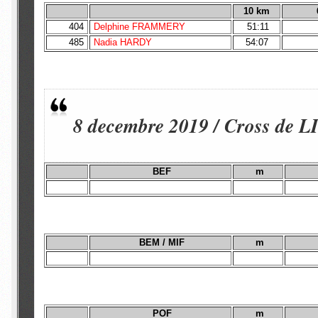
10 km
404
Delphine FRAMMERY
51:11
485
Nadia HARDY
54:07
8 decembre 2019 / Cross de 
BEF
m
BEM / MIF
m
POF
m