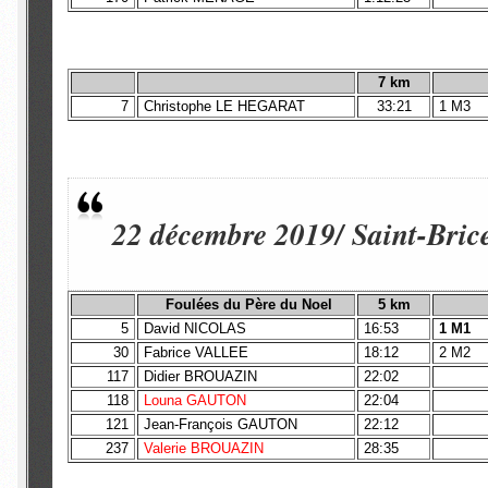
7 km
7
Christophe LE HEGARAT
33:21
1 M3
22 décembre 2019/ Saint-Bric
Foulées du Père du Noel
5 km
5
David NICOLAS
16:53
1 M1
30
Fabrice VALLEE
18:12
2 M2
117
Didier BROUAZIN
22:02
118
Louna GAUTON
22:04
121
Jean-François GAUTON
22:12
237
Valerie BROUAZIN
28:35