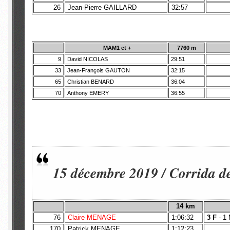
26
Jean-Pierre GAILLARD
32:57
MAM1 et +
7760 m
9
David NICOLAS
29:51
33
Jean-François GAUTON
32:15
65
Christian BENARD
36:04
70
Anthony EMERY
36:55
15 décembre 2019 / Corrida 
14 km
76
Claire MENAGE
1:06:32
3 F
- 1
170
Patrick MENAGE
1:12:23