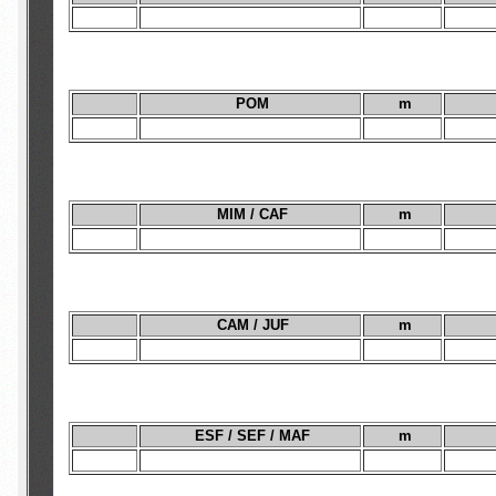
POM
m
MIM / CAF
m
CAM / JUF
m
ESF / SEF / MAF
m