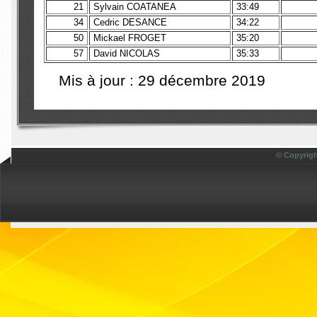
21
Sylvain COATANEA
33:49
34
Cedric DESANCE
34:22
50
Mickael FROGET
35:20
57
David NICOLAS
35:33
Mis à jour : 29 décembre 2019
© Copyrigh