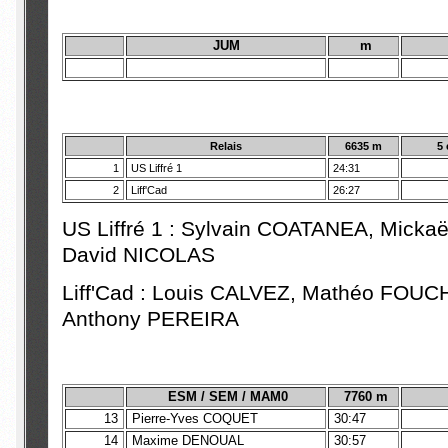
JUM
m
Relais
6635 m
5 
1
US Liffré 1
24:31
2
Liff'Cad
26:27
US Liffré 1 : Sylvain COATANEA, Mick
David NICOLAS
Liff'Cad : Louis CALVEZ, Mathéo FO
Anthony PEREIRA
ESM / SEM / MAM0
7760 m
13
Pierre-Yves COQUET
30:47
14
Maxime DENOUAL
30:57