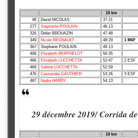
10 km
48
David NICOLAS
37:21
277
Stephanie POULAIN
46:13
326
Didier BROUAZIN
47:48
349
Nicole REGNAULT
48:29
1 M6F
367
Stephane POULAIN
49:13
406
Elisabeth BERTHELOT
50:35
466
Elisabeth LUCCHETTA
52:47
2 ESF
468
Sabine LUCCHETTA
52:59
476
Cassandre GAUTHIER
53:26
3 ESF
487
Nadia HARDY
54:13
29 décembre 2019/ Corrida de
10 km