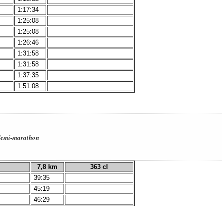
1:17:34
1:25:08
1:25:08
1:26:46
1:31:58
1:31:58
1:37:35
1:51:08
- Semi-marathon
7,8 km
363 cl
39:35
45:19
46:29