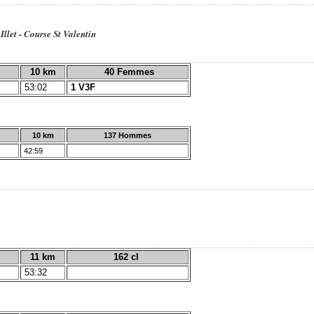
Illet - Course St Valentin
10 km
40 Femmes
53:02
1 V3F
10 km
137 Hommes
42:59
11 km
162 cl
53:32