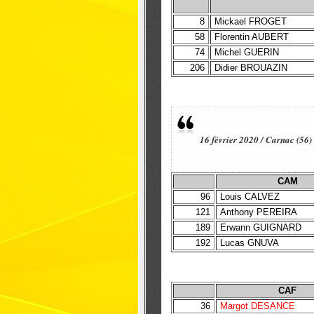
8
Mickael FROGET
58
Florentin AUBERT
74
Michel GUERIN
206
Didier BROUAZIN
16 février 2020 / Carnac (5
CAM
96
Louis CALVEZ
121
Anthony PEREIRA
189
Erwann GUIGNARD
192
Lucas GNUVA
CAF
36
Margot DESANCE