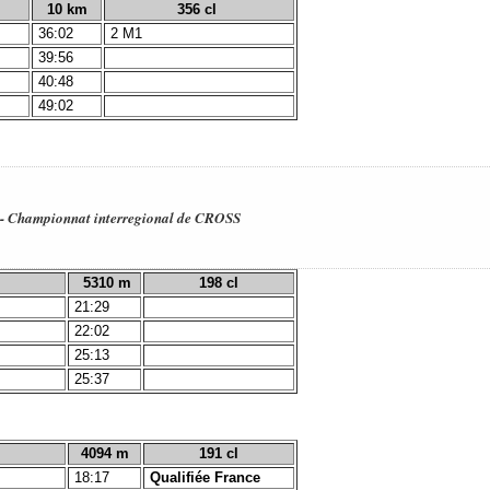
10 km
356 cl
36:02
2 M1
39:56
40:48
49:02
6) - Championnat interregional de CROSS
5310 m
198 cl
21:29
22:02
25:13
25:37
4094 m
191 cl
18:17
Qualifiée France