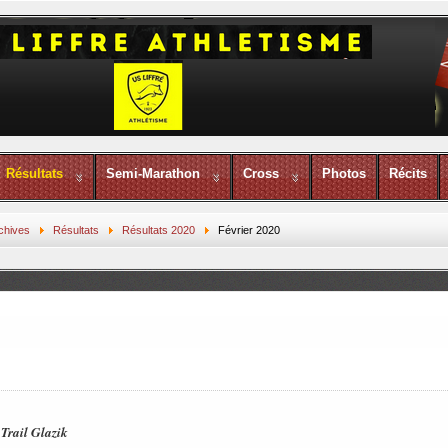
Résultats
Semi-Marathon
Cross
Photos
Récits
chives
Résultats
Résultats 2020
Février 2020
 Trail Glazik