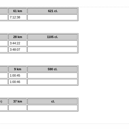
61 km
621 cl.
7:12:38
28 km
1105 cl.
3:44:22
3:48:07
9 km
590 cl.
1:00:45
1:00:46
km)
37 km
cl.