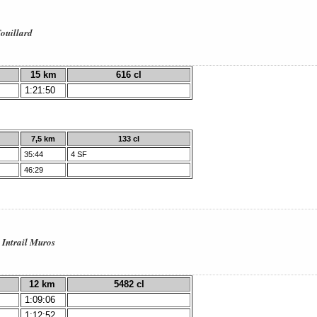
Fouillard
15 km
616 cl
1:21:50
7,5 km
133 cl
35:44
4 SF
46:29
- Intrail Muros
12 km
5482 cl
1:09:06
1:12:52