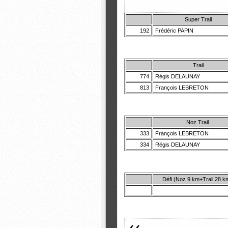
Super Trail
192
Frédéric PAPIN
Trail
774
Régis DELAUNAY
813
François LEBRETON
Noz Trail
333
François LEBRETON
334
Régis DELAUNAY
Défi (Noz 9 km+Trail 28 