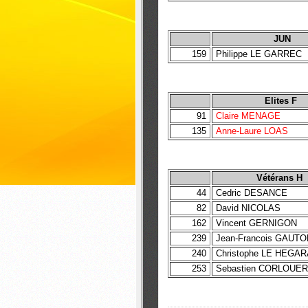
JUN
159
Philippe LE GARREC
Elites F
91
Claire MENAGE
135
Anne-Laure LOAS
Vétérans H
44
Cedric DESANCE
82
David NICOLAS
162
Vincent GERNIGON
239
Jean-Francois GAUT
240
Christophe LE HEGAR
253
Sebastien CORLOUE