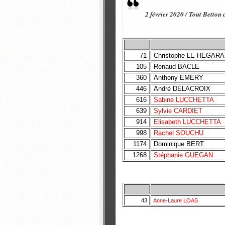
2 février 2020 / Tout Betton 
71
Christophe LE HEGARA
105
Renaud BACLE
360
Anthony EMERY
446
André DELACROIX
616
Sabine LUCCHETTA
639
Sylvie CARDIET
914
Elisabeth LUCCHETTA
998
Rachel SOUCHU
1174
Dominique BERT
1268
Stéphanie GUEGAN
43
Anne-Laure LOAS