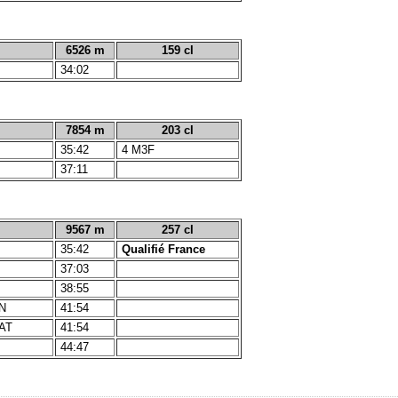
6526 m
159 cl
34:02
7854 m
203 cl
35:42
4 M3F
37:11
9567 m
257 cl
35:42
Qualifié France
37:03
38:55
ON
41:54
AT
41:54
R
44:47