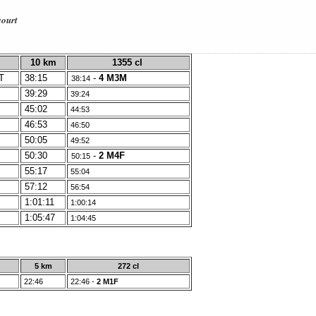
court
10 km
1355 cl
T
38:15
-
4 M3M
38:14
39:29
39:24
45:02
44:53
46:53
46:50
50:05
49:52
50:30
-
2 M4F
50:15
55:17
55:04
57:12
56:54
1:01:11
1:00:14
1:05:47
1:04:45
5 km
272 cl
22:46
22:46
-
2 M1F