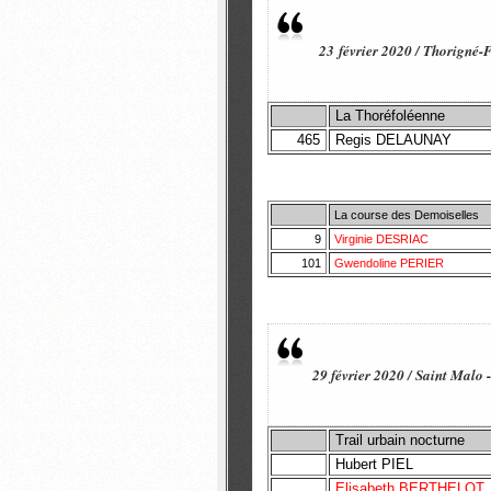
23 février 2020 / Thorigné-
La Thoréfoléenne
465
Regis DELAUNAY
La course des Demoiselles
9
Virginie DESRIAC
101
Gwendoline PERIER
29 février 2020 / Saint Malo 
Trail urbain nocturne
Hubert PIEL
Elisabeth BERTHELOT