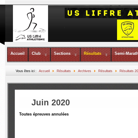
Accueil
Club
Sections
Résultats
Semi-Marat
Vous êtes ici :
Accueil
Résultats
Archives
Résultats
Résultats 2
Juin 2020
Toutes épreuves annulées