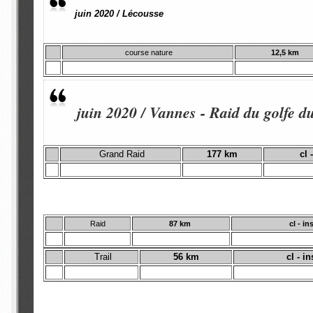
juin 2020 / Lécousse
course nature
12,5 km
juin 2020 / Vannes - Raid du golfe 
Grand Raid
177 km
cl 
Raid
87 km
cl - in
Trail
56 km
cl - in