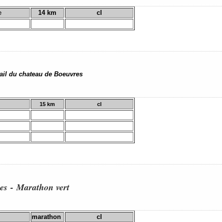
e
14 km
cl
rail du chateau de Boeuvres
15 km
cl
es - Marathon vert
marathon
cl