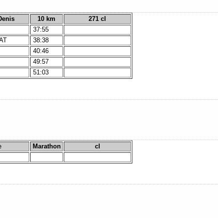
Denis
10 km
271 cl
37:55
AT
38:38
40:46
49:57
A
51:03
e
Marathon
cl