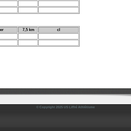
er
7,5 km
cl
© Copyright 2025 US Liffré Athlétisme