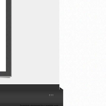
↑↑↑
Template designed by LernVid.com