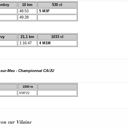
ontivy
10 km
530 cl
48:53
5 M3F
49:28
ivy
21,1 km
1033 cl
1:16:47
4 M1M
rt-sur-Meu - Championnat CA/JU
1500 m
5'08''22
von sur Vilaine