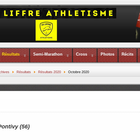
Résultats
Semi-Marathon
Cross
Photos
Récits
chives
Résultats
Résultats 2020
Octobre 2020
Pontivy (56)