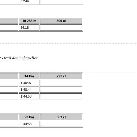
37:44
10 285 m
390 cl
36:18
- trail des 3 chapelles
14 km
221 cl
1:40:07
1:40:44
1:44:58
22 km
363 cl
2:44:58