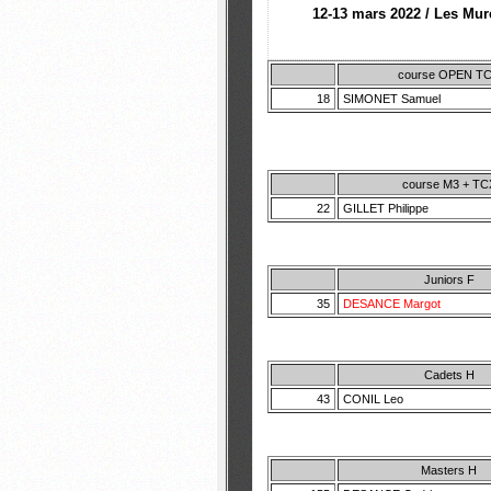
12-13 mars 2022 / Les Mur
course OPEN T
18
SIMONET Samuel
course M3 + TC
22
GILLET Philippe
Juniors F
35
DESANCE Margot
Cadets H
43
CONIL Leo
Masters H