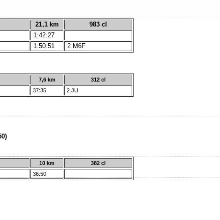
21,1 km
983 cl
1:42:27
1:50:51
2 M6F
7,6 km
312 cl
37:35
2 JU
(50)
10 km
382 cl
36:50