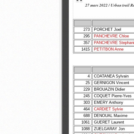
27 mars 2022 / Urban trail R
273
PORCHET Joel
295
PANCHEVRE Chloe
357
PANCHEVRE Stephan
1415
PETITBON Anne
4
COATANEA Sylvain
25
GERNIGON Vincent
229
BROUAZIN Didier
245
COQUET Pierre-Yves
303
EMERY Anthony
464
CARDIET Sylvie
688
DENOUAL Maxime
1061
GUERET Laurent
1088
ZUELGARAY Jon