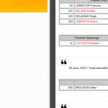
Trophée OPEL
92
LEBRETON Francois
107
SELLIER Pauline
124
DELAUNAY Regis
153
LEBRETON Aurore
Féminine Bluekango
11
LUCCHETTA Sabine
20 mars 2022 / Semi-maratho
500
BROUAZIN Didier