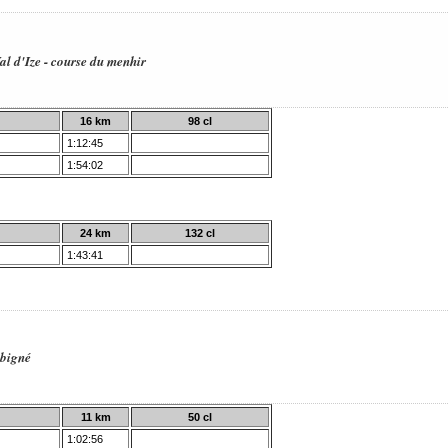
l d'Ize - course du menhir
16 km
98 cl
1:12:45
1:54:02
24 km
132 cl
1:43:41
ubigné
11 km
50 cl
1:02:56