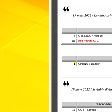
19 mars 2022 / Landavran-Va
3
GERNIGON Vincent
87
PETITBON Anne
1
CHENAIS Damien
19 mars 2022 / St Aubin d'A
L'escapade
17
COET Samuel