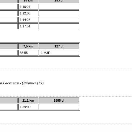
15 km
253 cl
1:10:27
1:12:08
1:14:28
1:17:51
7,5 km
127 cl
35:55
1 M3F
n Locronan - Quimper (29)
21,1 km
1885 cl
1:39:06