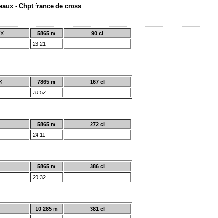
eaux - Chpt france de cross
CX
5865 m
90 cl
23:21
X
7865 m
167 cl
30:52
5865 m
272 cl
24:11
5865 m
386 cl
20:32
10 285 m
381 cl