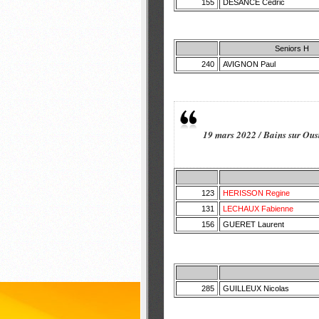
155
DESANCE Cedric
Seniors H
240
AVIGNON Paul
19 mars 2022 / Bains sur Oust 
123
HERISSON Regine
131
LECHAUX Fabienne
156
GUERET Laurent
285
GUILLEUX Nicolas