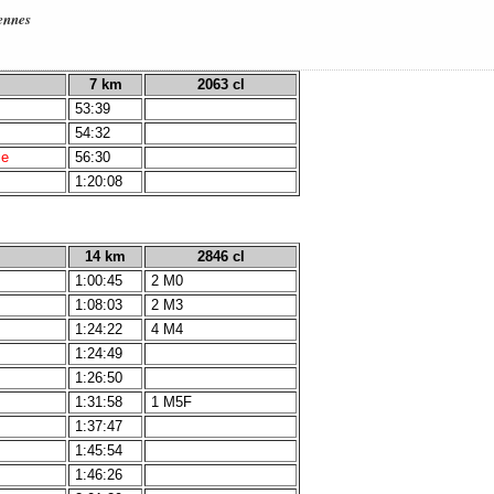
ennes
7 km
2063 cl
53:39
54:32
ie
56:30
1:20:08
14 km
2846 cl
1:00:45
2 M0
1:08:03
2 M3
1:24:22
4 M4
1:24:49
1:26:50
1:31:58
1 M5F
1:37:47
1:45:54
1:46:26