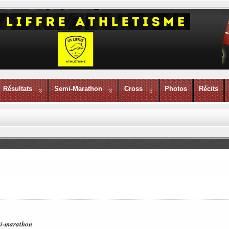
Résultats
Semi-Marathon
Cross
Photos
Récits
emi-marathon