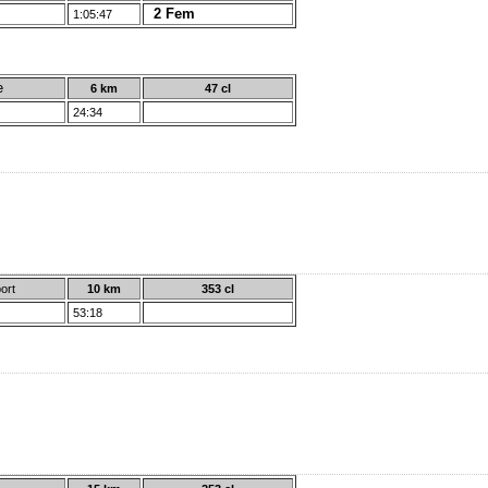
2 Fem
1:05:47
e
6 km
47 cl
24:34
ort
10 km
353 cl
53:18