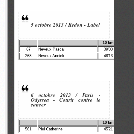
5 octobre 2013 / Redon
-
Label
10 km
67
Neveux Pascal
39'00
268
Neveux Annick
48'13
6 octobre 2013 / Paris -
Odyssea - Courir contre le
cancer
10 km
1
561
Piel Catherine
45'21