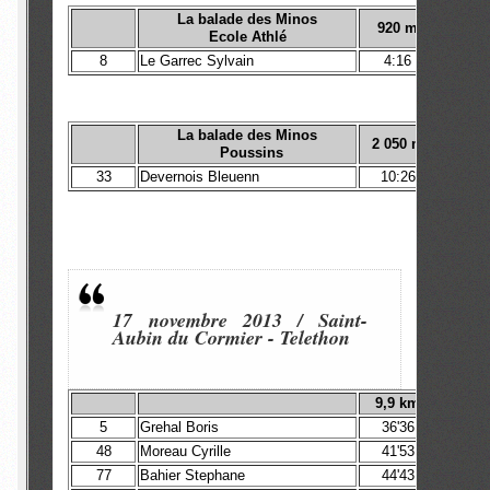
La balade des Minos
920 m
Ecole Athlé
8
Le Garrec Sylvain
4:16
La balade des Minos
2 050 m
Poussins
33
Devernois Bleuenn
10:26
17 novembre 2013 / Saint-
Aubin du Cormier - Telethon
9,9
km
5
Grehal Boris
36'36
48
Moreau Cyrille
41'53
77
Bahier Stephane
44'43