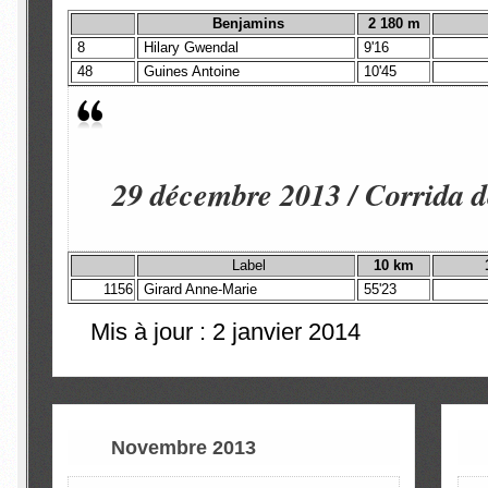
Benjamins
2 180 m
8
Hilary Gwendal
9'16
48
Guines Antoine
10'45
29 décembre 2013 / Corrida d
Label
10 km
1156
Girard Anne-Marie
55'23
Mis à jour : 2 janvier 2014
Novembre 2013