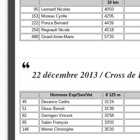
10 km
95
Leonard Nicolas
40'03
153
Moreau Cyrille
42'05
222
Ponza Bernard
44'26
254
Regnault Nicole
45'18
488
Girard Anne-Marie
57'20
22 décembre 2013 / Cross de
Hommes Esp/Sen/Vet
8 125 m
45
Desance Cedric
31'24
51
Gloux Benoit
31'39
82
Gernigon Vincent
32'58
85
Sabin François
33'03
146
Merrer Christophe
35'20