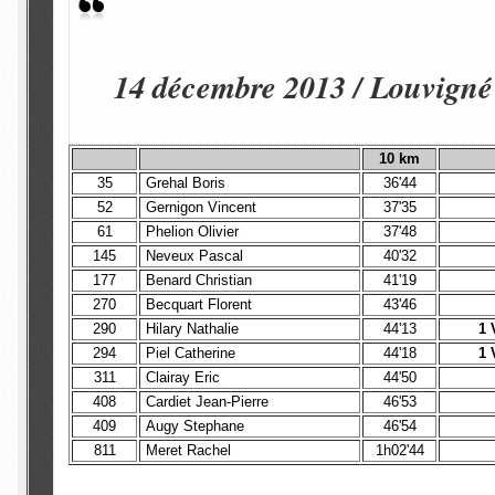
14 décembre 2013 / Louvigné 
10 km
35
Grehal Boris
36'44
52
Gernigon Vincent
37'35
61
Phelion Olivier
37'48
145
Neveux Pascal
40'32
177
Benard Christian
41'19
270
Becquart Florent
43'46
290
Hilary Nathalie
44'13
1 
294
Piel Catherine
44'18
1 
311
Clairay Eric
44'50
408
Cardiet Jean-Pierre
46'53
409
Augy Stephane
46'54
811
Meret Rachel
1h02'44