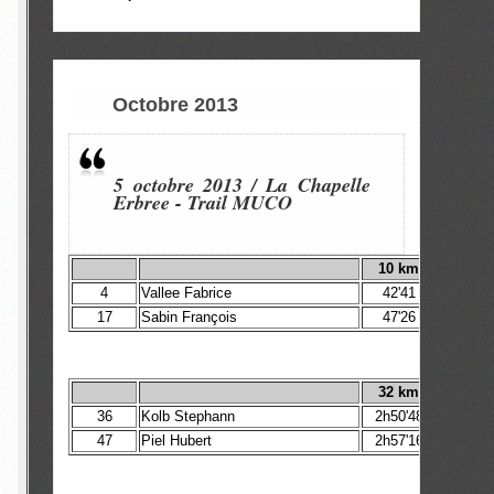
Octobre 2013
5 octobre 2013 / La Chapelle
Erbree - Trail MUCO
10 km
4
Vallee Fabrice
42'41
17
Sabin François
47'26
32 km
36
Kolb Stephann
2h50'48
47
Piel Hubert
2h57'16