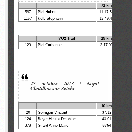
71 km
567
Piel Hubert
11:17:50
1157
Kolb Stephann
12:49:47
VO2 Trail
19 km
129
Piel Catherine
2:17:09
27 octobre 2013 / Noyal
Chatillon sur Seiche
10 km
20
Gernigon Vincent
37:12
124
Boyer-Heulot Delphine
43:01
378
Girard Anne-Marie
55'54