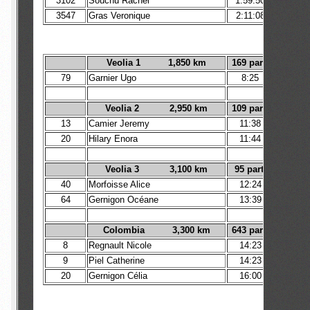
3102
Souchu Rachel
1:59:50
3547
Gras Veronique
2:11:08
Veolia 1 1,850 km
169 part.
79
Garnier Ugo
8:25
Veolia 2 2,950 km
109 part.
13
Camier Jeremy
11:38
20
Hilary Enora
11:44
Veolia 3 3,100 km
95 part.
40
Morfoisse Alice
12:24
64
Gernigon Océane
13:39
Colombia 3,300 km
643 part.
8
Regnault Nicole
14:23
9
Piel Catherine
14:23
20
Gernigon Célia
16:00