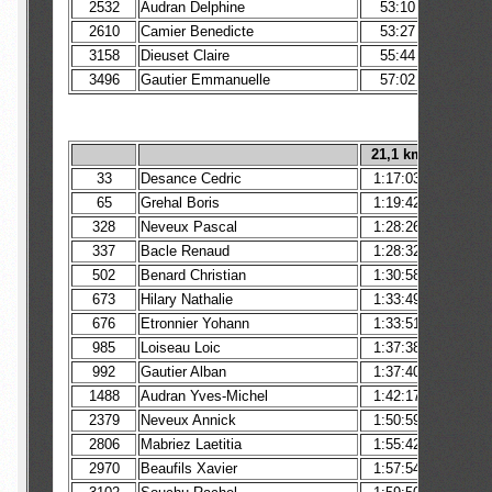
2532
Audran Delphine
53:10
2610
Camier Benedicte
53:27
3158
Dieuset Claire
55:44
3496
Gautier Emmanuelle
57:02
21,1 km
33
Desance Cedric
1:17:03
65
Grehal Boris
1:19:42
1:1
328
Neveux Pascal
1:28:26
337
Bacle Renaud
1:28:32
502
Benard Christian
1:30:58
673
Hilary Nathalie
1:33:49
676
Etronnier Yohann
1:33:51
985
Loiseau Loic
1:37:38
992
Gautier Alban
1:37:40
1488
Audran Yves-Michel
1:42:17
2379
Neveux Annick
1:50:59
2806
Mabriez Laetitia
1:55:42
2970
Beaufils Xavier
1:57:54