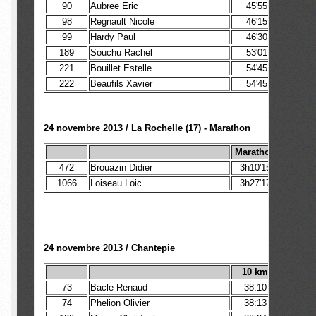
90
Aubree Eric
45'55
98
Regnault Nicole
46'15
2
99
Hardy Paul
46'30
189
Souchu Rachel
53'01
221
Bouillet Estelle
54'45
222
Beaufils Xavier
54'45
24 novembre 2013 / La Rochelle (17) - Marathon
Marathon
472
Brouazin Didier
3h10'15
3h
1066
Loiseau Loic
3h27'17
24 novembre 2013 / Chantepie
10 km
73
Bacle Renaud
38:10
74
Phelion Olivier
38:13