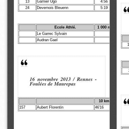
13
Garnier Ugo
4:56
24
Devernois Bleuenn
5:19
Ecole Athlé.
1 000 m
Le Garrec Sylvain
Audran Gael
16 novembre 2013 / Rennes -
Foulées de Maurepas
10
km
157
Aubert Florentin
46'16