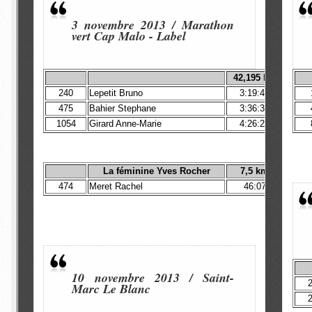
3 novembre 2013 / Marathon
vert Cap Malo
-
Label
42,195
km
240
Lepetit Bruno
3:19:45
475
Bahier Stephane
3:36:36
1054
Girard Anne-Marie
4:26:29
4:
La féminine Yves Rocher
7,5
km
474
Meret Rachel
46:07
10 novembre 2013 / Saint-
Marc Le Blanc