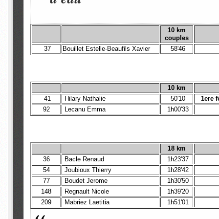
10 km
couples
37
Bouillet Estelle-Beaufils Xavier
58'46
10 km
41
Hilary Nathalie
50'10
1ere 
92
Lecanu Emma
1h00'33
18 km
36
Bacle Renaud
1h23'37
54
Joubioux Thierry
1h28'42
77
Boudet Jerome
1h30'50
148
Regnault Nicole
1h39'20
209
Mabriez Laetitia
1h51'01