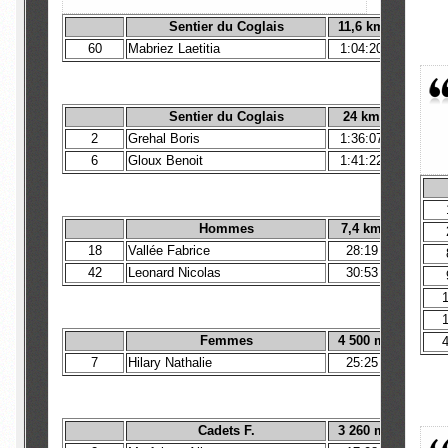
Sentier du Coglais
11,6
km
60
Mabriez Laetitia
1:04:20
1
Sentier du Coglais
24
km
2
Grehal Boris
1:36:07
6
Gloux Benoit
1:41:22
Hommes
7,4
km
18
Vallée Fabrice
28:19
42
Leonard Nicolas
30:53
Femmes
4 500 m
7
Hilary Nathalie
25:25
Cadets F.
3 260 m