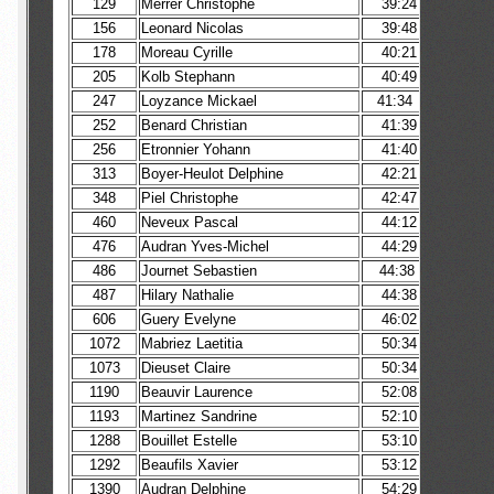
129
Merrer Christophe
39:24
156
Leonard Nicolas
39:48
178
Moreau Cyrille
40:21
205
Kolb Stephann
40:49
247
Loyzance Mickael
41:34
252
Benard Christian
41:39
256
Etronnier Yohann
41:40
313
Boyer-Heulot Delphine
42:21
348
Piel Christophe
42:47
460
Neveux Pascal
44:12
476
Audran Yves-Michel
44:29
486
Journet Sebastien
44:38
487
Hilary Nathalie
44:38
606
Guery Evelyne
46:02
1072
Mabriez Laetitia
50:34
1073
Dieuset Claire
50:34
1190
Beauvir Laurence
52:08
1193
Martinez Sandrine
52:10
1288
Bouillet Estelle
53:10
1292
Beaufils Xavier
53:12
1390
Audran Delphine
54:29