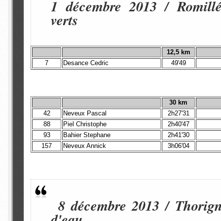
1 décembre 2013 / Romillé
verts
12,5 km
7
Desance Cedric
49'49
30 km
42
Neveux Pascal
2h27'31
88
Piel Christophe
2h40'47
93
Bahier Stephane
2h41'30
157
Neveux Annick
3h06'04
8 décembre 2013 / Thorigné
d'eau