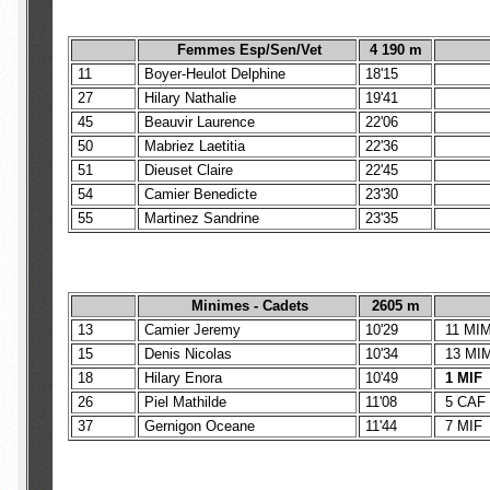
Femmes Esp/Sen/Vet
4 190 m
11
Boyer-Heulot Delphine
18'15
27
Hilary Nathalie
19'41
45
Beauvir Laurence
22'06
50
Mabriez Laetitia
22'36
51
Dieuset Claire
22'45
54
Camier Benedicte
23'30
55
Martinez Sandrine
23'35
Minimes - Cadets
2605 m
13
Camier Jeremy
10'29
11 MI
15
Denis Nicolas
10'34
13 MI
18
Hilary Enora
10'49
1 MIF
26
Piel Mathilde
11'08
5 CAF
37
Gernigon Oceane
11'44
7 MIF