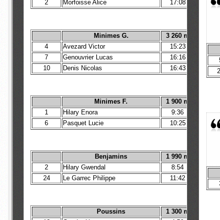
2
Morfoisse Alice
17:08
Minimes G.
3 260 m
4
Avezard Victor
15:23
7
Genouvrier Lucas
16:16
10
Denis Nicolas
16:43
Minimes F.
1 900 m
1
Hilary Enora
9:36
6
Pasquet Lucie
10:25
Benjamins
1 990 m
2
Hilary Gwendal
8:54
24
Le Garrec Philippe
11:42
Poussins
1 300 m