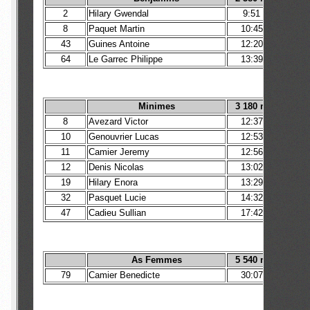
2
Hilary Gwendal
9:51
8
Paquet Martin
10:45
43
Guines Antoine
12:20
64
Le Garrec Philippe
13:39
Minimes
3 180 m
8
Avezard Victor
12:37
10
Genouvrier Lucas
12:53
11
Camier Jeremy
12:56
12
Denis Nicolas
13:02
19
Hilary Enora
13:29
32
Pasquet Lucie
14:32
47
Cadieu Sullian
17:42
As Femmes
5 540 m
79
Camier Benedicte
30:07