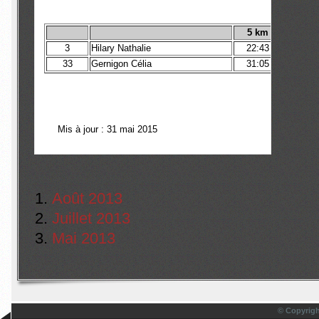
5 km
3
Hilary Nathalie
22:43
33
Gernigon Célia
31:05
Mis à jour : 31 mai 2015
Août 2013
Juillet 2013
Mai 2013
© Copyrigh