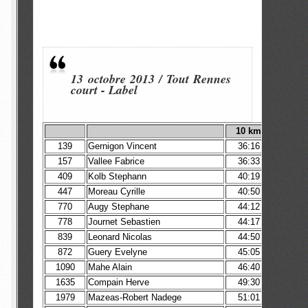
13 octobre 2013 / Tout Rennes
court
-
Label
10 km
139
Gernigon Vincent
36:16
157
Vallee Fabrice
36:33
409
Kolb Stephann
40:19
447
Moreau Cyrille
40:50
770
Augy Stephane
44:12
778
Journet Sebastien
44:17
839
Leonard Nicolas
44:50
872
Guery Evelyne
45:05
1090
Mahe Alain
46:40
1635
Compain Herve
49:30
1979
Mazeas-Robert Nadege
51:01