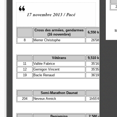
17 novembre 2013 / Pacé
Cross des armées, gendarmes
M
6,550
km
(16 novembre)
8
Merrer Christophe
26'58
Vétérans
9,510
km
11
Vallée Fabrice
35'16
12
Gernigon Vincent
35'35
19
Bacle Renaud
36'19
Semi-Marathon Daunat
204
Neveux Annick
1h55'49
Benjamins
2 580 m