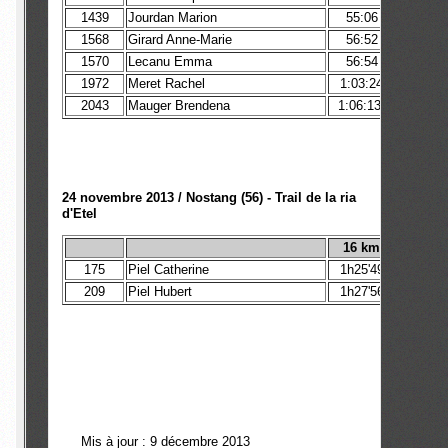
1439
Jourdan Marion
55:06
54
1568
Girard Anne-Marie
56:52
55
1570
Lecanu Emma
56:54
1972
Meret Rachel
1:03:24
2043
Mauger Brendena
1:06:13
24 novembre 2013 / Nostang (56) - Trail de la ria
d'Etel
16 km
175
Piel Catherine
1h25'49
209
Piel Hubert
1h27'56
Mis à jour : 9 décembre 2013