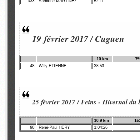
333
Sandrine MARTINEZ
52:11
19 février 2017 / Cuguen
10 km
35
48
Willy ETIENNE
38:53
25 février 2017 / Feins - Hivernal du 
10,9 km
16
98
René-Paul HERY
1:04:26