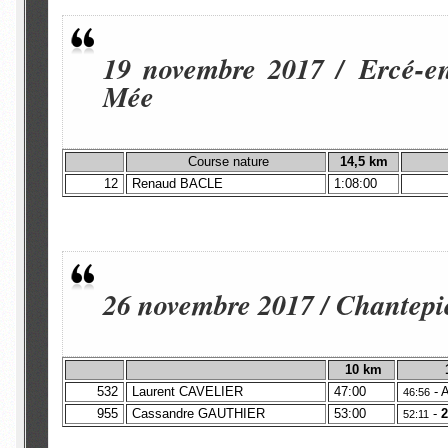
19 novembre 2017 / Ercé-en
Mée
Course nature
14,5 km
12
Renaud BACLE
1:08:00
26 novembre 2017 / Chantepi
10
km
532
Laurent CAVELIER
47:00
- 
46:56
955
Cassandre GAUTHIER
53:00
-
52:11