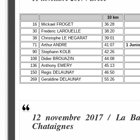
10 km
16
Mickael FROGET
36:28
30
Frederic LAROUELLE
38:20
38
Christophe LE HEGARAT
39:01
71
Arthur ANDRE
41:07
1 Juni
90
Stephann KOLB
42:26
108
Didier BROUAZIN
44:08
136
Anthony EMERY
45:13
150
Regis DELAUNAY
46:50
269
Geraldine DELAUNAY
55:26
12 novembre 2017 / La Bau
Chataignes