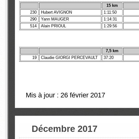
15 km
230
Hubert AVIGNON
1:11:50
290
Yann MAUGER
1:14:31
514
Alain PRIOUL
1:29:56
7,5 km
19
Claudie GIORGI PERCEVAULT
37:20
Mis à jour : 26 février 2017
Décembre 2017