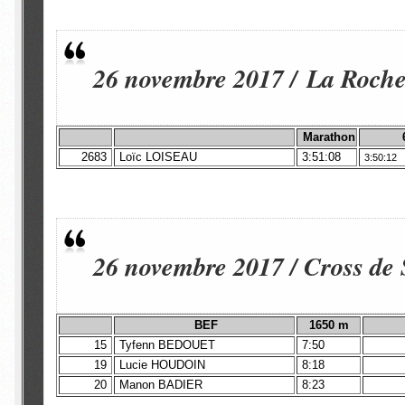
26 novembre 2017 / La Roch
Marathon
2683
Loïc LOISEAU
3:51:08
3:50:12
26 novembre 2017 / Cross de 
BEF
1650 m
15
Tyfenn BEDOUET
7:50
19
Lucie HOUDOIN
8:18
20
Manon BADIER
8:23