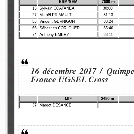
ESM/SEM
7600 m
13
Sylvain COATANEA
30:00
27
Mikaël PRIMAULT
31:13
55
Vincent GERNIGON
33:24
66
Sébastien CORLOUER
35:46
74
Anthony EMERY
38:11
16 décembre 2017 / Quimpe
France UGSEL Cross
MIF
2480 m
37
Margot DESANCE