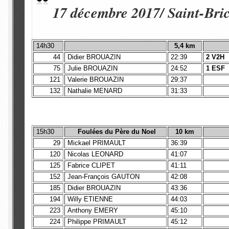
17 décembre 2017/ Saint-Bri
14h30
5,4 km
44
Didier BROUAZIN
22:39
2 V2H
75
Julie BROUAZIN
24:52
1 ESF
121
Valerie BROUAZIN
29:37
132
Nathalie MENARD
31:33
15h30
Foulées du Père du Noel
10 km
29
Mickael PRIMAULT
36:39
120
Nicolas LEONARD
41:07
125
Fabrice CLIPET
41:11
152
Jean-François GAUTON
42:08
185
Didier BROUAZIN
43:36
194
Willy ETIENNE
44:03
223
Anthony EMERY
45:10
224
Philippe PRIMAULT
45:12