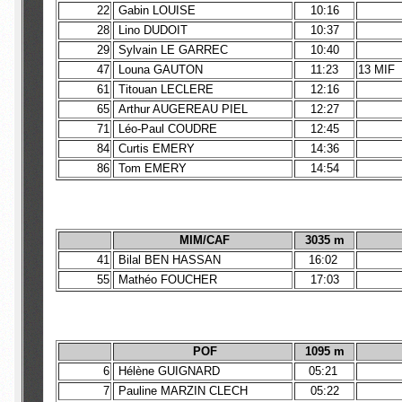
22
Gabin LOUISE
10:16
28
Lino DUDOIT
10:37
29
Sylvain LE GARREC
10:40
47
Louna GAUTON
11:23
13 MIF
61
Titouan LECLERE
12:16
65
Arthur AUGEREAU PIEL
12:27
71
Léo-Paul COUDRE
12:45
84
Curtis EMERY
14:36
86
Tom EMERY
14:54
MIM/CAF
3035 m
41
Bilal BEN HASSAN
16:02
55
Mathéo FOUCHER
17:03
POF
1095 m
6
Hélène GUIGNARD
05:21
7
Pauline MARZIN CLECH
05:22