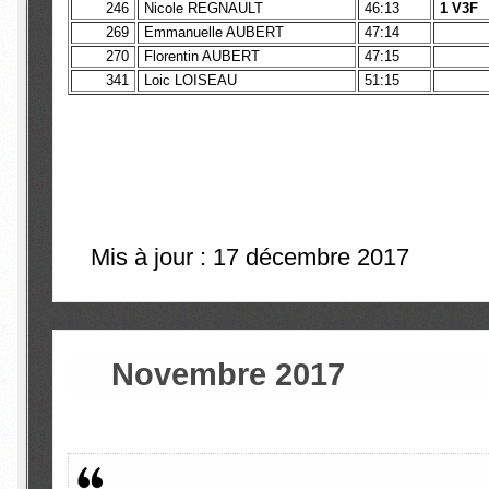
246
Nicole REGNAULT
46:13
1 V3F
269
Emmanuelle AUBERT
47:14
270
Florentin AUBERT
47:15
341
Loic LOISEAU
51:15
Mis à jour : 17 décembre 2017
Novembre 2017