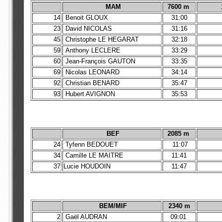
MAM
7600 m
14
Benoit GLOUX
31:00
23
David NICOLAS
31:16
45
Christophe LE HEGARAT
32:18
59
Anthony LECLERE
33:29
60
Jean-François GAUTON
33:35
69
Nicolas LEONARD
34:14
92
Christian BENARD
35:47
93
Hubert AVIGNON
35:53
BEF
2085 m
24
Tyfenn BEDOUET
11:07
34
Camille LE MAITRE
11:41
37
Lucie HOUDOIN
11:47
BEM/MIF
2340 m
2
Gaël AUDRAN
09:01