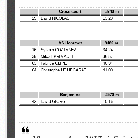
Cross court
3740 m
25
David NICOLAS
13:20
AS Hommes
9480 m
16
Sylvain COATANEA
34:24
39
Mikaël PRIMAULT
36:57
63
Fabrice CLIPET
40:34
64
Christophe LE HEGARAT
41:00
Benjamins
2570 m
42
David GIORGI
10:16