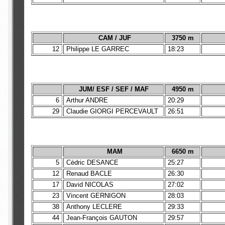
CAM / JUF
3750 m
12
Philippe LE GARREC
18:23
JUM/ ESF / SEF / MAF
4950 m
6
Arthur ANDRE
20:29
29
Claudie GIORGI PERCEVAULT
26:51
MAM
6650 m
5
Cédric DESANCE
25:27
12
Renaud BACLE
26:30
17
David NICOLAS
27:02
23
Vincent GERNIGON
28:03
38
Anthony LECLERE
29:33
44
Jean-François GAUTON
29:57