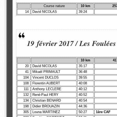
Course nature
10 km
25
14
David NICOLAS
39:24
19 février 2017 / Les Foulées
10 km
41
20
David NICOLAS
35:17
41
Mikaël PRIMAULT
36:48
104
Vincent DUCLOS
39:55
108
Florentin AUBERT
40:08
111
Anthony LECLERE
40:12
132
René-Paul HERY
40:52
134
Christian BENARD
40:54
198
Didier BROUAZIN
44:36
305
Louna MARTINEZ
50:27
1ère CAF