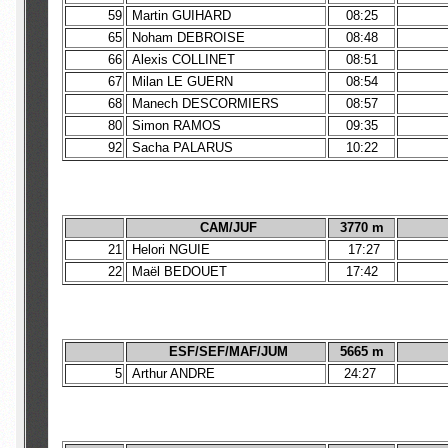
59
Martin GUIHARD
08:25
65
Noham DEBROISE
08:48
66
Alexis COLLINET
08:51
67
Milan LE GUERN
08:54
68
Manech DESCORMIERS
08:57
80
Simon RAMOS
09:35
92
Sacha PALARUS
10:22
CAM/JUF
3770 m
21
Helori NGUIE
17:27
22
Maël BEDOUET
17:42
ESF/SEF/MAF/JUM
5665 m
5
Arthur ANDRE
24:27