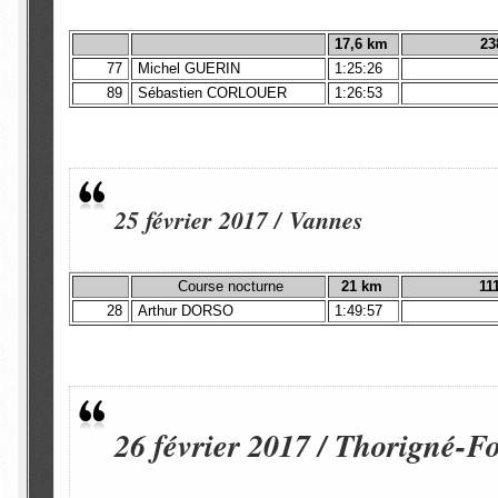
17,6 km
23
77
Michel GUERIN
1:25:26
89
Sébastien CORLOUER
1:26:53
25 février 2017 / Vannes
Course nocturne
21 km
11
28
Arthur DORSO
1:49:57
26 février 2017 / Thorigné-Fo