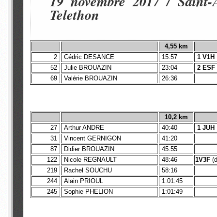
19 novembre 2017 / Saint-
Telethon
4,55
km
2
Cédric DESANCE
15:57
1 V1H
52
Julie BROUAZIN
23:04
2 ESF
69
Valérie BROUAZIN
26:36
10,2 km
27
Arthur ANDRE
40:40
1 JUH
31
Vincent GERNIGON
41:20
87
Didier BROUAZIN
45:55
122
Nicole REGNAULT
48:46
1V3F
(d
219
Rachel SOUCHU
58:16
244
Alain PRIOUL
1:01:45
245
Sophie PHELION
1:01:49