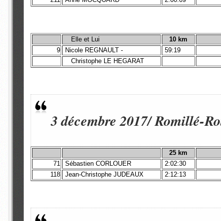
Elle et Lui
10 km
9
Nicole REGNAULT -
59:19
Christophe LE HEGARAT
3 décembre 2017/ Romillé-Rot
25 km
71
Sébastien CORLOUER
2:02:30
118
Jean-Christophe JUDEAUX
2:12:13