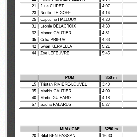
21
Julie CLIPET
4:07
23
Noellie LE GOFF
4:14
25
Capucine HALLOUX
4:20
31
Léonie DELACROIX
4:30
32
Manon GAUTIER
4:31
35
Célia PRIEUR
4:33
42
Swan KERVELLA
5:21
44
Zoe LEFEUVRE
5:45
POM
850 m
15
Tristan RIVIERE-LOUVEL
3:40
35
Mathis GAUTIER
4:09
40
Martin GUIHARD
4:18
57
Sacha PALARUS
5:27
MIM / CAF
3250 m
20
Bilal BEN HASSAN
16:30