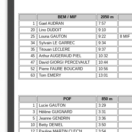
BEM / MIF
2050 m
1
Gael AUDRAN
7:57
20
Lino DUDOIT
9:10
25
Louna GAUTON
9:22
8 MIF
34
Sylvain LE GARREC
9:34
35
Titouan LECLERE
9:37
45
Arthur AUGERAUD PIEL
10:32
47
David GIORGI PERCEVAULT
10:44
52
Pierre FAURE BOUCARD
10:56
63
Tom EMERY
13:01
POF
850 m
1
Lucie GAUTON
3:29
3
Hélène GUIGNARD
3:31
5
Jeanne GENDRIN
3:36
10
Betty DENIEL
3:50
12
Pauline MARZIN CLEC'H
3:54