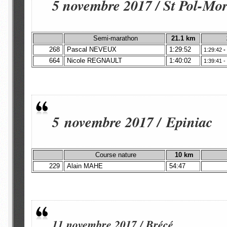
5 novembre 2017 / St Pol-Mor
Semi-marathon
21.1 km
268
Pascal NEVEUX
1:29:52
1:29:42
-
664
Nicole REGNAULT
1:40:02
1:39:41 
5 novembre 2017 / Epiniac
Course nature
10
km
229
Alain MAHE
54:47
11 novembre 2017 / Brécé