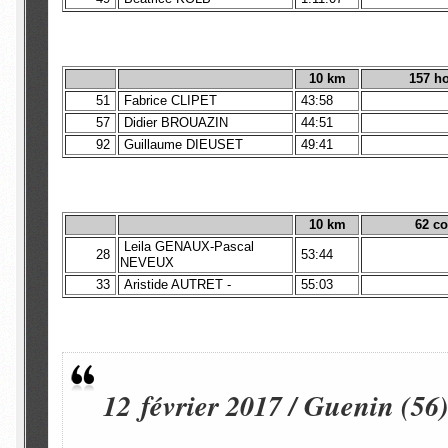
10 km
157 
51
Fabrice CLIPET
43:58
57
Didier BROUAZIN
44:51
92
Guillaume DIEUSET
49:41
10 km
62 c
Leila GENAUX-Pascal
28
53:44
NEVEUX
33
Aristide AUTRET -
55:03
12 février 2017 / Guenin (5