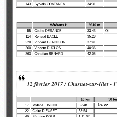
143
Sylvain COATANEA
34:31
Vétérans H
9610 m
55
Cédric DESANCE
33:43
Qi
114
Renaud BACLE
35:28
220
Vincent GERNIGON
37:41
260
Vincent DUCLOS
40:36
263
Christian BENARD
42:05
12 février 2017 / Chasnet-sur-Illet - 
10 km
50 f
17
Mylène IDMONT
52:48
1ère V2
22
Claire DIEUSET
53:54
49
Béatrice KOLB
1:11:07