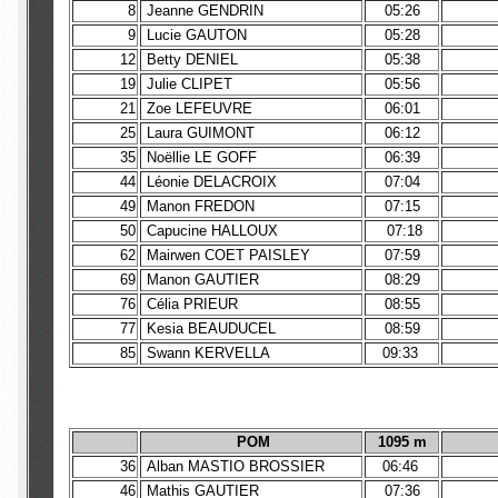
8
Jeanne GENDRIN
05:26
9
Lucie GAUTON
05:28
12
Betty DENIEL
05:38
19
Julie CLIPET
05:56
21
Zoe LEFEUVRE
06:01
25
Laura GUIMONT
06:12
35
Noëllie LE GOFF
06:39
44
Léonie DELACROIX
07:04
49
Manon FREDON
07:15
50
Capucine HALLOUX
07:18
62
Mairwen COET PAISLEY
07:59
69
Manon GAUTIER
08:29
76
Célia PRIEUR
08:55
77
Kesia BEAUDUCEL
08:59
85
Swann KERVELLA
09:33
POM
1095 m
36
Alban MASTIO BROSSIER
06:46
46
Mathis GAUTIER
07:36