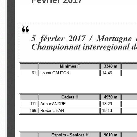
Février 2017
5 février 2017 / Mortagne
Championnat interregional
Minimes F
3340 m
61
Louna GAUTON
14:46
Cadets H
4950 m
111
Arthur ANDRE
18:29
166
Rowan JEAN
19:13
Espoirs - Seniors H
9610 m