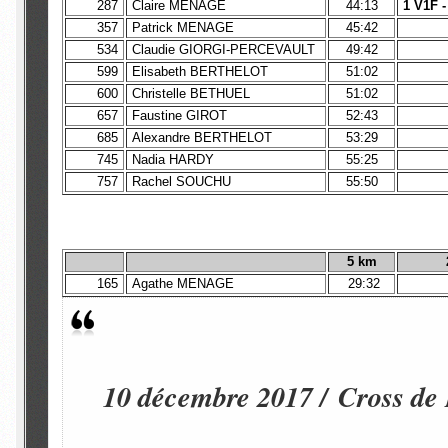
287
Claire MENAGE
44:13
1 V1F -
357
Patrick MENAGE
45:42
534
Claudie GIORGI-PERCEVAULT
49:42
599
Elisabeth BERTHELOT
51:02
600
Christelle BETHUEL
51:02
657
Faustine GIROT
52:43
685
Alexandre BERTHELOT
53:29
745
Nadia HARDY
55:25
757
Rachel SOUCHU
55:50
5 km
165
Agathe MENAGE
29:32
10 décembre 2017 / Cross de 