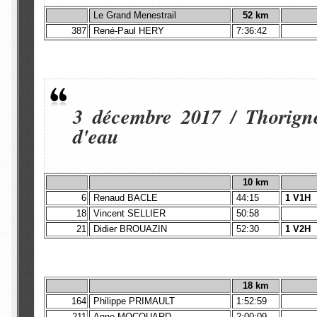
Le Grand Menestrail
52 km
387
René-Paul HERY
7:36:42
3 décembre 2017 / Thorigné
d'eau
10 km
6
Renaud BACLE
44:15
1 V1H
18
Vincent SELLIER
50:58
21
Didier BROUAZIN
52:30
1 V2H
18 km
164
Philippe PRIMAULT
1:52:59
211
Anne MOCQUARD
2:00:09