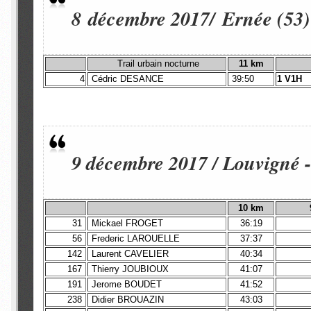
8 décembre 2017/ Ernée (53
Trail urbain nocturne
11 km
4
Cédric DESANCE
39:50
1 V1H
9 décembre 2017 / Louvigné -
10 km
31
Mickael FROGET
36:19
56
Frederic LAROUELLE
37:37
142
Laurent CAVELIER
40:34
167
Thierry JOUBIOUX
41:07
191
Jerome BOUDET
41:52
238
Didier BROUAZIN
43:03