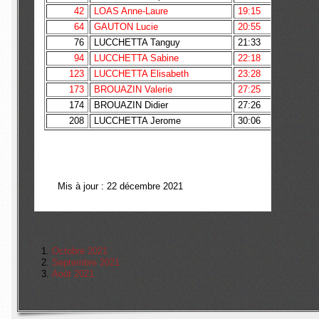
42
LOAS Anne-Laure
19:15
Victoi
64
GAUTON Lucie
20:55
1 MIF
76
LUCCHETTA Tanguy
21:33
94
LUCCHETTA Sabine
22:18
1 M3F
123
LUCCHETTA Elisabeth
23:28
173
BROUAZIN Valerie
27:25
174
BROUAZIN Didier
27:26
208
LUCCHETTA Jerome
30:06
Mis à jour : 22 décembre 2021
Octobre 2021
Septembre 2021
Août 2021