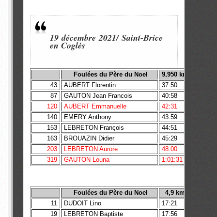
19 décembre 2021/ Saint-Brice
en Coglès
Foulées du Père du Noel
9,950 km
43
AUBERT Florentin
37:50
87
GAUTON Jean Francois
40:58
120
AUBERT Emmanuelle
42:31
140
EMERY Anthony
43:59
153
LEBRETON François
44:51
163
BROUAZIN Didier
45:29
203
LEBRETON Aurore
48:00
319
GAUTON Louna
1:01:31
1 JUF
Foulées du Père du Noel
4,9 km
11
DUDOIT Lino
17:21
2 CAM
19
LEBRETON Baptiste
17:56
1 MIM