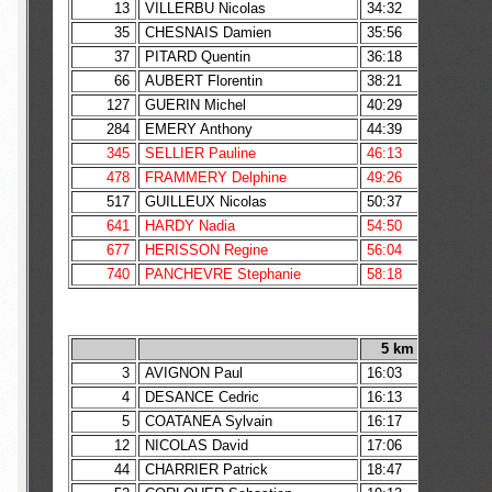
13
VILLERBU Nicolas
34:32
3 M1M
35
CHESNAIS Damien
35:56
37
PITARD Quentin
36:18
66
AUBERT Florentin
38:21
127
GUERIN Michel
40:29
284
EMERY Anthony
44:39
345
SELLIER Pauline
46:13
478
FRAMMERY Delphine
49:26
517
GUILLEUX Nicolas
50:37
641
HARDY Nadia
54:50
677
HERISSON Regine
56:04
740
PANCHEVRE Stephanie
58:18
5 km
3
AVIGNON Paul
16:03
3 Sen
4
DESANCE Cedric
16:13
1 M2
5
COATANEA Sylvain
16:17
1 M0
12
NICOLAS David
17:06
1 M1
44
CHARRIER Patrick
18:47