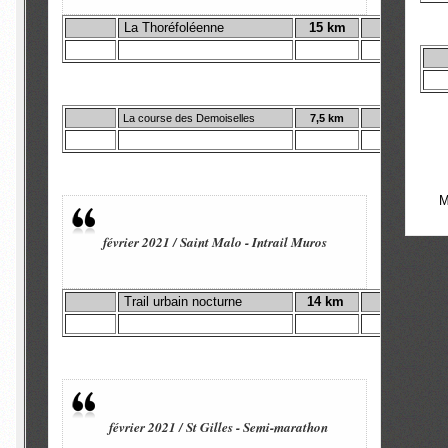
La Thoréfoléenne
15 km
La course des Demoiselles
7,5 km
M
février 2021 / Saint Malo - Intrail Muros
Trail urbain nocturne
14 km
février 2021 / St Gilles - Semi-marathon