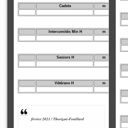
Cadets
m
Intercomités Min H
m
Seniors H
m
Vétérans H
m
février 2021 / Thorigné-Fouillard