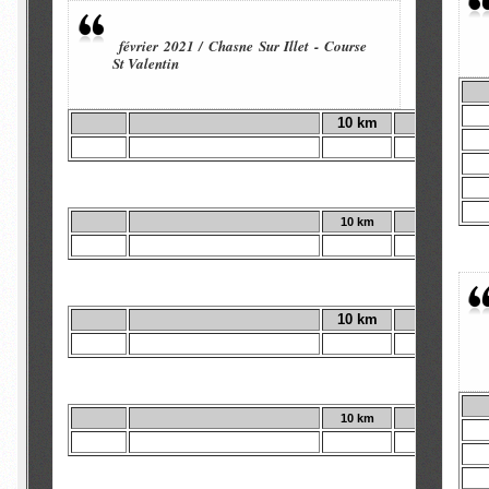
février 2021 / Chasne Sur Illet - Course
St Valentin
10 km
Fe
10 km
Ho
10 km
Cou
10 km
Re