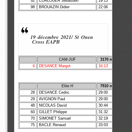
52
CORLOUER Sebastien
19:13
98
BROUAZIN Didier
22:06
19 décembre 2021/ St Onen
Cross EAPB
CAM-JUF
3170 m
18 
6
DESANCE Margot
16:13
Victoir
Elite H
7910 m
28
DESANCE Cedric
29:00
29
AVIGNON Paul
29:00
48
NICOLAS David
30:44
60
GILLET Philippe
31:32
70
SIMONET Samuel
32:19
75
BACLE Renaud
33:03