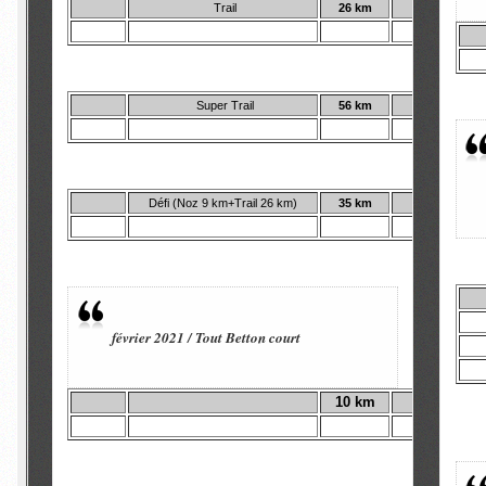
Trail
26 km
c
Super Trail
56 km
c
Défi (Noz 9 km+Trail 26 km)
35 km
c
février 2021 / Tout Betton court
10 km