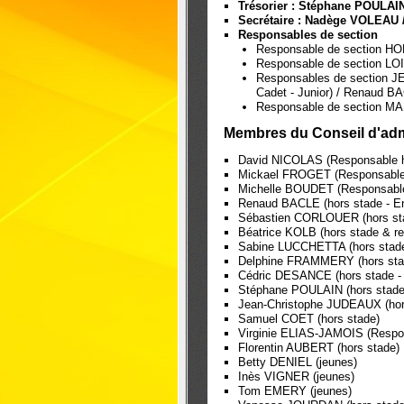
Trésorier : Stéphane POULAI
Secrétaire : Nadège VOLEAU /
Responsables de section
Responsable de section H
Responsable de section LO
Responsables de section 
Cadet - Junior) / Renaud B
Responsable de section 
Membres du Conseil d'adm
David NICOLAS (Responsable h
Mickael FROGET (Responsable 
Michelle BOUDET (Responsable 
Renaud BACLE (hors stade - En
Sébastien CORLOUER (hors st
Béatrice KOLB (hors stade & r
Sabine LUCCHETTA (hors stade 
Delphine FRAMMERY (hors stad
Cédric DESANCE (hors stade -
Stéphane POULAIN (hors stade 
Jean-Christophe JUDEAUX (hor
Samuel COET (hors stade)
Virginie ELIAS-JAMOIS (Respon
Florentin AUBERT (hors stade)
Betty DENIEL (jeunes)
Inès VIGNER (jeunes)
Tom EMERY (jeunes)