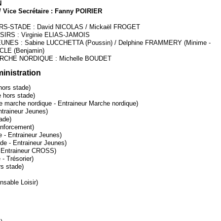
N
 Vice Secrétaire : Fanny POIRIER
ORS-STADE : David NICOLAS / Mickaël FROGET
ISIRS : Virginie ELIAS-JAMOIS
JEUNES : Sabine LUCCHETTA (Poussin) / Delphine FRAMMERY (Minime -
ACLE (Benjamin)
MARCHE NORDIQUE : Michelle BOUDET
inistration
ors stade)
hors stade)
marche nordique - Entraineur Marche nordique)
traineur Jeunes)
ade)
enforcement)
- Entraineur Jeunes)
e - Entraineur Jeunes)
 Entraineur CROSS)
- Trésorier)
s stade)
sable Loisir)