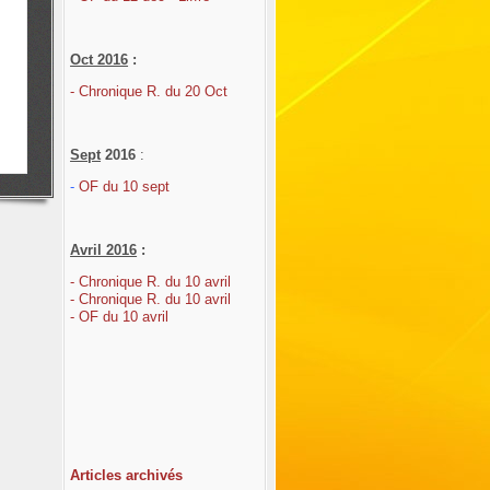
Oct 2016
:
- Chronique R. du 20 Oct
Sept
2016
:
-
OF du 10 sept
Avril
2016
:
- Chronique R. du 10 avril
- Chronique R. du 10 avril
- OF du 10 avril
Articles archivés